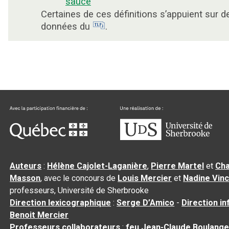
sauce
Certaines de ces définitions s’appuient sur d
données du
.
Auteurs
:
Hélène Cajolet-Laganière
,
Pierre Martel
et
Cha
Masson
, avec le concours de
Louis Mercier
et
Nadine Vin
professeurs, Université de Sherbrooke
Direction lexicographique
:
Serge D’Amico
-
Direction i
Benoit Mercier
Professeurs collaborateurs
:
feu Jean-Claude Boulange