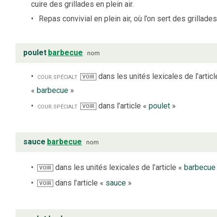
cuire des grillades en plein air.
Repas convivial en plein air, où l’on sert des grillades
poulet
barbecue
nom
cour.
spécialt
dans les unités lexicales de l’articl
VOIR
«
barbecue
»
cour.
spécialt
dans l’article «
poulet
»
VOIR
sauce
barbecue
nom
dans les unités lexicales de l’article «
barbecue
VOIR
dans l’article «
sauce
»
VOIR