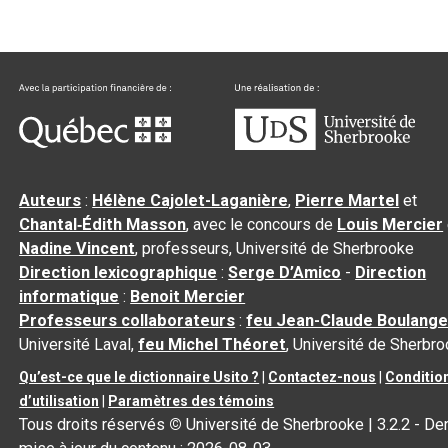
Auteurs
:
Hélène Cajolet-Laganière
,
Pierre Martel
et
Chantal‑Édith Masson
, avec le concours de
Louis Mercier
Nadine Vincent
, professeurs, Université de Sherbrooke
Direction lexicographique
:
Serge D’Amico
-
Direction
informatique
:
Benoit Mercier
Professeurs collaborateurs
:
feu Jean-Claude Boulange
Université Laval,
feu Michel Théoret
, Université de Sherbr
Qu’est-ce que le dictionnaire Usito ?
|
Contactez-nous
|
Conditio
d’utilisation
|
Paramètres des témoins
Tous droits réservés
©
Université de Sherbrooke |
3.2.2
- Der