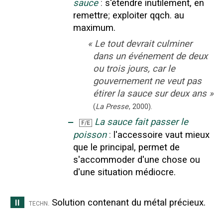
sauce
:
s'étendre inutilement, en
remettre
;
exploiter qqch. au
maximum.
«
Le tout devrait culminer
dans un événement de deux
ou trois jours, car le
gouvernement ne veut pas
étirer la sauce sur deux ans
»
(
La Presse
,
2000
).
‒
La sauce fait passer le
F/E
poisson
:
l'accessoire vaut mieux
que le principal, permet de
s'accommoder d'une chose ou
d'une situation médiocre.
Solution contenant du métal précieux.
II
techn.