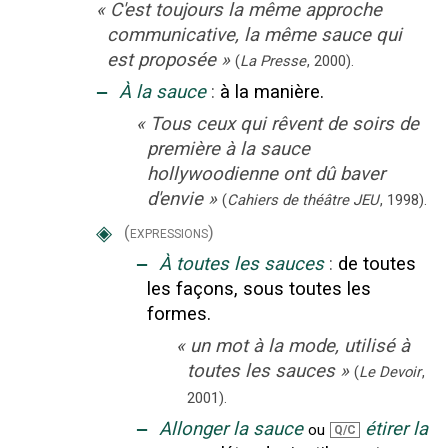
«
C'est toujours la même approche
communicative, la même sauce qui
est proposée
»
(
La Presse
,
2000
).
‒
À la sauce
:
à la manière.
«
Tous ceux qui rêvent de soirs de
première à la sauce
hollywoodienne ont dû baver
d'envie
»
(
Cahiers de théâtre JEU
,
1998
).
◈
(expressions)
‒
À toutes les sauces
:
de toutes
les façons, sous toutes les
formes.
«
un mot à la mode, utilisé à
toutes les sauces
»
(
Le Devoir
,
2001
).
‒
Allonger la sauce
étirer la
ou
Q/C