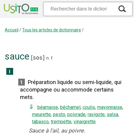
Accueil
/
Tous les articles de dictionnaire
/
sauce
[
sos
]
n.
f.
I
Préparation liquide ou semi-liquide, qui
1
accompagne ou accommode certains
mets.
⇓
béarnaise
,
béchamel
,
coulis
,
mayonnaise
,
meurette
,
pesto
,
poivrade
,
ravigote
,
salsa
,
tabasco
,
trempette
,
vinaigrette
.
Sauce à l'ail, au poivre.