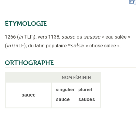
ÉTYMOLOGIE
1266
(
in
TLF
);
vers 1138
,
sause
ou
sausse
« eau salée »
i
(
in
GRLF
);
du latin populaire
*salsa
«
chose salée
».
ORTHOGRAPHE
NOM FÉMININ
singulier
pluriel
sauce
sauce
sauces