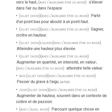
vers le haut
;
(avec l’auxiliaire être ou avoir)
s’élever
dans l’air ou dans l’espace
(sujet chose)
(avec l'auxiliaire être ou avoir)
Partir
d’un point bas pour aboutir à un point haut.
(sujet chose)
(avec l'auxiliaire être ou avoir)
Gagner,
croître en hauteur.
(sujet chose)
liquides
(avec l'auxiliaire être ou avoir)
Atteindre une hauteur plus élevée.
(sujet chose)
(avec l'auxiliaire être ou avoir)
Augmenter en quantité, en intensité, en valeur
;
(avec l’auxiliaire être ou avoir)
atteindre telle valeur.
mus.
(sujet chose)
(avec l'auxiliaire être ou avoir)
Passer du grave à l’aigu.
(
in
TLF
)
cour.
(sujet chose)
(avec l'auxiliaire être ou avoir)
Augmenter de hauteur, souvent dans un contexte de
colère et de passion.
(avec l’auxil. avoir)
Parcourir quelque chose en