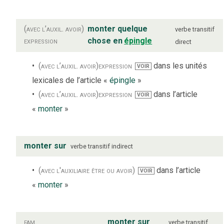
(avec l’auxil. avoir)
monter quelque
verbe
transitif
expression
chose en
épingle
direct
(avec l’auxil. avoir)
expression
dans les unités
VOIR
lexicales de l’article «
épingle
»
(avec l’auxil. avoir)
expression
dans l’article
VOIR
«
monter
»
monter sur
verbe
transitif indirect
(avec l'auxiliaire être ou avoir)
dans l’article
VOIR
«
monter
»
fam.
monter sur
verbe
transitif