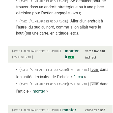
(avec l'auxiliaire être ou avoir)
Se déplacer pour se
trouver dans un endroit stratégique ou à une place
décisive pour l’action engagée.
(
in
TLF
)
(avec l'auxiliaire être ou avoir)
Aller d’un endroit à
l’autre, du sud au nord, comme si on allait vers le
haut (sur une carte, en altitude, etc.).
(avec l'auxiliaire être ou avoir)
monter
verbe
transitif
(emploi intr.)
à
cru
indirect
(avec l'auxiliaire être ou avoir)
(emploi intr.)
dans
VOIR
les unités lexicales de l’article «
1. cru
»
(avec l'auxiliaire être ou avoir)
(emploi intr.)
dans
VOIR
l’article «
monter
»
(avec l'auxiliaire être ou avoir)
monter
verbe
transitif