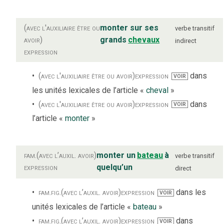
(avec l'auxiliaire être ou
monter sur ses
verbe
transitif
avoir)
grands
chevaux
indirect
expression
(avec l'auxiliaire être ou avoir)
expression
dans
VOIR
les unités lexicales de l’article «
cheval
»
(avec l'auxiliaire être ou avoir)
expression
dans
VOIR
l’article «
monter
»
fam.
(avec l’auxil. avoir)
monter un
bateau
à
verbe
transitif
expression
quelqu’un
direct
fam.
fig.
(avec l’auxil. avoir)
expression
dans les
VOIR
unités lexicales de l’article «
bateau
»
fam.
fig.
(avec l’auxil. avoir)
expression
dans
VOIR