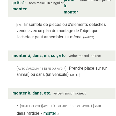
prêt-à-
nom
masculin
singulier
à-
monter
monter
Ensemble de pièces ou d’éléments détachés
F/E
vendu avec un plan de montage de l’objet que
l’acheteur peut assembler lui-même.
(
in
GDT
)
monter à, dans, en, sur, etc.
verbe
transitif indirect
(avec l'auxiliaire être ou avoir)
Prendre place sur (un
animal) ou dans (un véhicule).
(
in
TLF
)
monter à, dans, etc.
verbe
transitif indirect
(sujet chose)
(avec l'auxiliaire être ou avoir)
VOIR
dans l’article «
monter
»