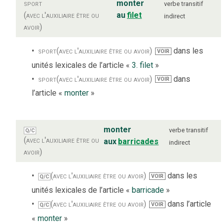
sport
monter
verbe
transitif
(avec l'auxiliaire être ou
au
filet
indirect
avoir)
sport
(avec l'auxiliaire être ou avoir)
dans les
VOIR
unités lexicales de l’article «
3. filet
»
sport
(avec l'auxiliaire être ou avoir)
dans
VOIR
l’article «
monter
»
monter
verbe
transitif
Q/C
(avec l'auxiliaire être ou
aux
barricades
indirect
avoir)
(avec l'auxiliaire être ou avoir)
dans les
VOIR
Q/C
unités lexicales de l’article «
barricade
»
(avec l'auxiliaire être ou avoir)
dans l’article
VOIR
Q/C
«
monter
»