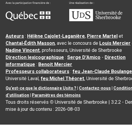
Auteurs
:
Hélène Cajolet-Laganière
,
Pierre Martel
et
Chantal‑Édith Masson
, avec le concours de
Louis Mercier
Nadine Vincent
, professeurs, Université de Sherbrooke
Direction lexicographique
:
Serge D’Amico
-
Direction
informatique
:
Benoit Mercier
Professeurs collaborateurs
:
feu Jean-Claude Boulange
Université Laval,
feu Michel Théoret
, Université de Sherbr
Qu’est-ce que le dictionnaire Usito ?
|
Contactez-nous
|
Conditio
d’utilisation
|
Paramètres des témoins
Tous droits réservés
©
Université de Sherbrooke |
3.2.2
- Der
mise à jour du contenu :
2026-08-03