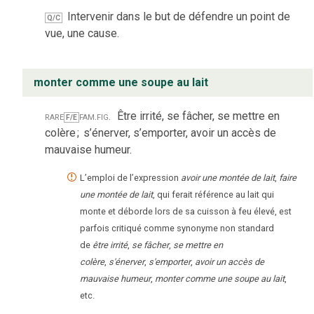
Intervenir dans le but de défendre un point de
Q/C
vue, une cause.
monter comme une soupe au lait
rare
fam.
fig.
Être irrité, se fâcher, se mettre en
F/E
colère
;
s’énerver, s’emporter, avoir un accès de
mauvaise humeur.
L’emploi de l’expression
avoir une montée de lait
,
faire
une montée de lait
, qui ferait référence au lait qui
monte et déborde lors de sa cuisson à feu élevé, est
parfois critiqué comme synonyme non standard
de
être irrité
,
se fâcher
,
se mettre en
colère
,
s'énerver
,
s'emporter
,
avoir un accès de
mauvaise humeur
,
monter comme une soupe au lait
,
etc.