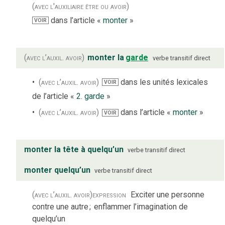
(avec l'auxiliaire être ou avoir)
dans l’article «
monter
»
VOIR
(avec l’auxil. avoir)
monter la
garde
verbe
transitif direct
(avec l’auxil. avoir)
dans les unités lexicales
VOIR
de l’article «
2. garde
»
(avec l’auxil. avoir)
dans l’article «
monter
»
VOIR
monter la tête à quelqu’un
verbe
transitif direct
monter quelqu’un
verbe
transitif direct
(avec l’auxil. avoir)
expression
Exciter une personne
contre une autre
;
enflammer l’imagination de
quelqu’un