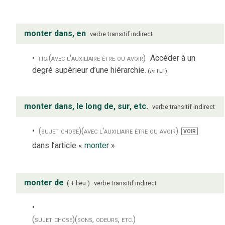
monter dans, en
verbe
transitif indirect
fig.
(avec l'auxiliaire être ou avoir)
Accéder à un
degré supérieur d’une hiérarchie.
(
in
TLF
)
monter dans, le long de, sur, etc.
verbe
transitif indirect
(sujet chose)
(avec l'auxiliaire être ou avoir)
VOIR
dans l’article «
monter
»
monter de
+ lieu
verbe
transitif indirect
(sujet chose)
(sons, odeurs, etc.)