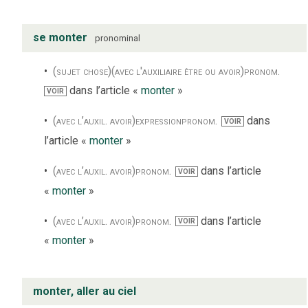
se monter
pronominal
(sujet chose)
(avec l'auxiliaire être ou avoir)
pronom.
dans l’article «
monter
»
VOIR
(avec l’auxil. avoir)
expression
pronom.
dans
VOIR
l’article «
monter
»
(avec l’auxil. avoir)
pronom.
dans l’article
VOIR
«
monter
»
(avec l’auxil. avoir)
pronom.
dans l’article
VOIR
«
monter
»
monter, aller au ciel