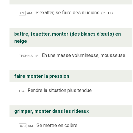
fam.
S’exalter, se faire des illusions.
F/E
(
in
TLF
)
battre, fouetter, monter (des blancs d’œufs) en
neige
techn.
alim.
En une masse volumineuse, mousseuse.
faire monter la pression
fig.
Rendre la situation plus tendue.
grimper, monter dans les rideaux
fam.
Se mettre en colère.
Q/C