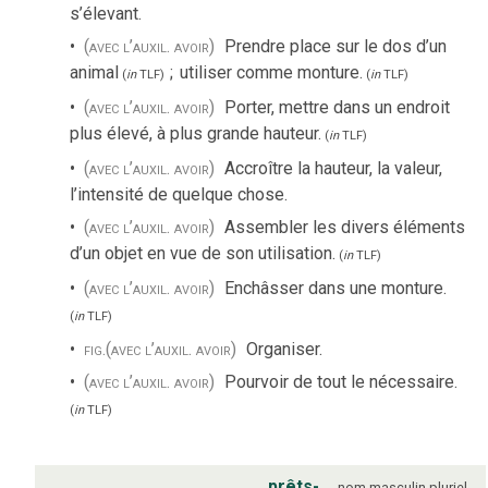
s’élevant.
(avec l’auxil. avoir)
Prendre place sur le dos d’un
animal
;
utiliser comme monture.
(
in
TLF
)
(
in
TLF
)
(avec l’auxil. avoir)
Porter, mettre dans un endroit
plus élevé, à plus grande hauteur.
(
in
TLF
)
(avec l’auxil. avoir)
Accroître la hauteur, la valeur,
l’intensité de quelque chose.
(avec l’auxil. avoir)
Assembler les divers éléments
d’un objet en vue de son utilisation.
(
in
TLF
)
(avec l’auxil. avoir)
Enchâsser dans une monture.
(
in
TLF
)
fig.
(avec l’auxil. avoir)
Organiser.
(avec l’auxil. avoir)
Pourvoir de tout le nécessaire.
(
in
TLF
)
prêts-
nom
masculin
pluriel