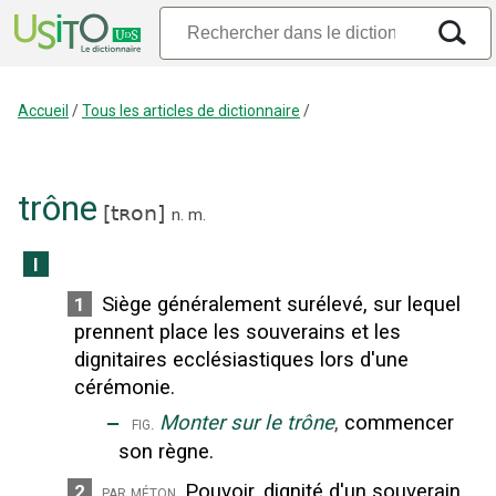
Accueil
/
Tous les articles de dictionnaire
/
trône
[
tʀon
]
n.
m.
I
Siège généralement surélevé, sur lequel
1
prennent place les souverains et les
dignitaires ecclésiastiques lors d'une
cérémonie.
‒
Monter sur le trône
,
commencer
fig.
son règne.
Pouvoir, dignité d'un souverain.
2
par méton.