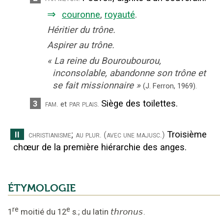
⇒
couronne
,
royauté
.
Héritier du trône.
Aspirer au trône.
«
La reine du Bouroubourou,
inconsolable, abandonne son trône et
se fait missionnaire
»
(J. Ferron,
1969).
Siège des toilettes.
3
fam.
par plais.
et
;
Troisième
II
christianisme
au plur.
(avec une majusc.)
chœur de la première hiérarchie des anges.
ÉTYMOLOGIE
re
e
1
moitié du 12
s.
;
du latin
thronus
.