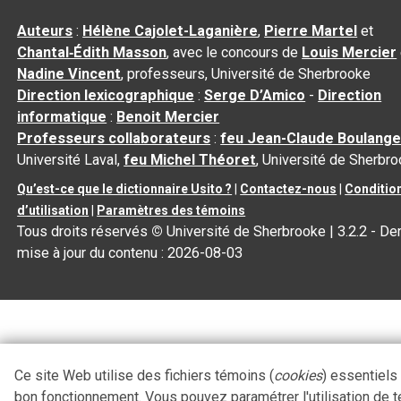
Auteurs
:
Hélène Cajolet-Laganière
,
Pierre Martel
et
Chantal‑Édith Masson
, avec le concours de
Louis Mercier
Nadine Vincent
, professeurs, Université de Sherbrooke
Direction lexicographique
:
Serge D’Amico
-
Direction
informatique
:
Benoit Mercier
Professeurs collaborateurs
:
feu Jean-Claude Boulange
Université Laval,
feu Michel Théoret
, Université de Sherbr
Qu’est-ce que le dictionnaire Usito ?
|
Contactez-nous
|
Conditio
d’utilisation
|
Paramètres des témoins
Tous droits réservés
©
Université de Sherbrooke |
3.2.2
- Der
mise à jour du contenu :
2026-08-03
Ce site Web utilise des fichiers témoins (
cookies
) essentiels
bon fonctionnement. Vous pouvez paramétrer l'utilisation de 