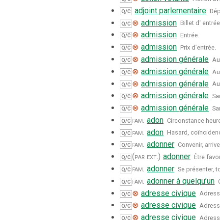
adjoint parlementaire
Dép
Q/C
⊗
admission
Billet d' entrée
Q/C
⊗
admission
Entrée.
Q/C
⊗
admission
Prix d’entrée.
Q/C
⊗
admission générale
Au
Q/C
⊗
admission générale
Au
Q/C
⊗
admission générale
Au
Q/C
⊗
admission générale
Sa
Q/C
⊗
admission générale
Sa
Q/C
fam.
adon
Circonstance heur
Q/C
fam.
adon
Hasard, coïnciden
Q/C
fam.
adonner
Convenir, arrive
Q/C
(par ext.)
adonner
Être favo
Q/C
fam.
adonner
Se présenter, 
Q/C
fam.
adonner à quelqu’un
Q/C
⊗
adresse civique
Adress
Q/C
⊗
adresse civique
Adress
Q/C
⊗
adresse civique
Adress
Q/C