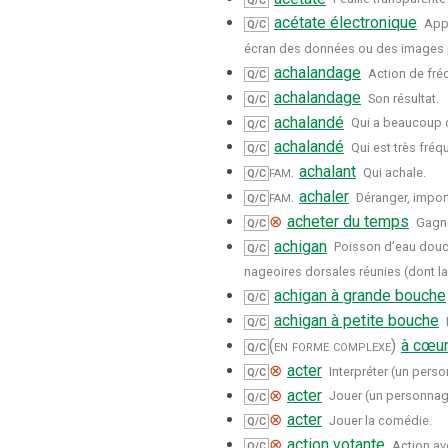
Q/C
acétate électronique
Appa
Q/C
écran des données ou des images p
achalandage
Action de fré
Q/C
achalandage
Son résultat.
Q/C
achalandé
Qui a beaucoup d
Q/C
achalandé
Qui est très fréq
Q/C
fam.
achalant
Qui achale.
Q/C
fam.
achaler
Déranger, impor
Q/C
⊗
acheter du temps
Gagn
Q/C
achigan
Poisson d’eau douce
Q/C
nageoires dorsales réunies (dont la 
achigan à grande bouche
Q/C
achigan à petite bouche
Q/C
(en forme complexe)
à cœur
Q/C
⊗
acter
Interpréter (un perso
Q/C
⊗
acter
Jouer (un personnage
Q/C
⊗
acter
Jouer la comédie.
Q/C
⊗
action votante
Action av
Q/C