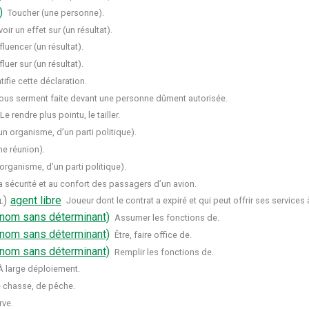
)
Toucher (une personne).
oir un effet sur (un résultat).
fluencer (un résultat).
fluer sur (un résultat).
tifie cette déclaration.
sous serment faite devant une personne dûment autorisée.
Le rendre plus pointu, le tailler.
un organisme, d’un parti politique).
ne réunion).
rganisme, d’un parti politique).
 la sécurité et au confort des passagers d’un avion.
l)
agent libre
Joueur dont le contrat a expiré et qui peut offrir ses services
 nom sans déterminant)
Assumer les fonctions de.
 nom sans déterminant)
Être, faire office de.
 nom sans déterminant)
Remplir les fonctions de.
À large déploiement.
 chasse, de pêche.
rve.