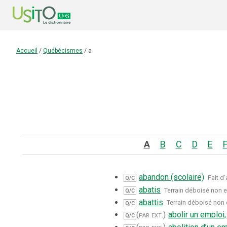
Accueil
/
Québécismes
/
a
A
B
C
D
E
abandon (scolaire)
Fait d
Q/C
abatis
Terrain déboisé non 
Q/C
abattis
Terrain déboisé non
Q/C
(par ext.)
abolir un emploi
Q/C