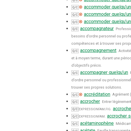
Q/C
⊗
accommoder quelqu’un
Q/C
⊗
accommoder quelqu’un
Q/C
⊗
accommoder quelqu’un
Q/C
accompagnateur
Professi
Q/C
besoins d’ordre personnel ou profes
compétences et à trouver ses propr
accompagnement
Activit
Q/C
et à moyen terme, durant une pério
d’objectifs précis.
accompagner quelqu’un
Q/C
d’ordre personnel ou professionnel
trouver ses propres solutions.
⊗
accréditation
Agrément (d
Q/C
accrocher
Entrer légèremen
Q/C
expression
fam.
fig.
accroche
Q/C
expression
fam.
accrocher s
Q/C
acétaminophène
Médicamen
Q/C
acétate
Feuille transparente