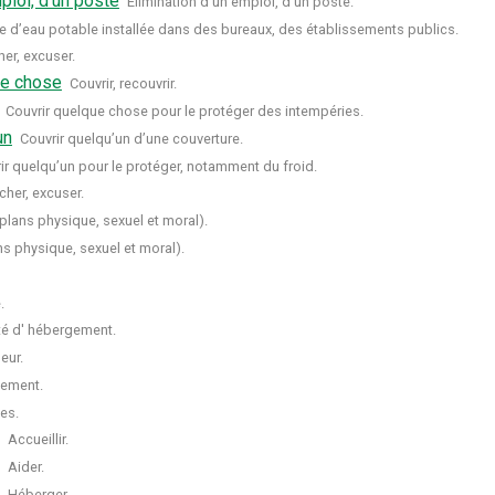
ploi, d’un poste
Élimination d’un emploi, d’un poste.
e d’eau potable installée dans des bureaux, des établissements publics.
er, excuser.
ue chose
Couvrir, recouvrir.
Couvrir quelque chose pour le protéger des intempéries.
un
Couvrir quelqu’un d’une couverture.
ir quelqu’un pour le protéger, notamment du froid.
cher, excuser.
s plans physique, sexuel et moral).
ans physique, sexuel et moral).
.
té d' hébergement.
eur.
ement.
ces.
Accueillir.
Aider.
Héberger.