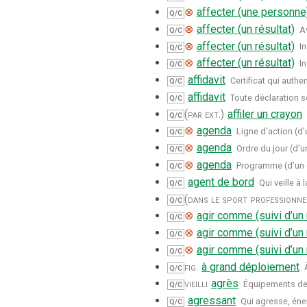
⊗
affecter (une personne
Q/C
⊗
affecter (un résultat)
Av
Q/C
⊗
affecter (un résultat)
In
Q/C
⊗
affecter (un résultat)
In
Q/C
affidavit
Certificat qui authen
Q/C
affidavit
Toute déclaration 
Q/C
(par ext.)
affiler un crayon
Q/C
⊗
agenda
Ligne d’action (d’
Q/C
⊗
agenda
Ordre du jour (d’u
Q/C
⊗
agenda
Programme (d’un o
Q/C
agent de bord
Qui veille à
Q/C
(dans le sport professionne
Q/C
⊗
agir comme (suivi d’un
Q/C
⊗
agir comme (suivi d’un
Q/C
⊗
agir comme (suivi d’un
Q/C
fig.
à grand déploiement
Q/C
vieilli
agrès
Équipements de
Q/C
agressant
Qui agresse, éne
Q/C