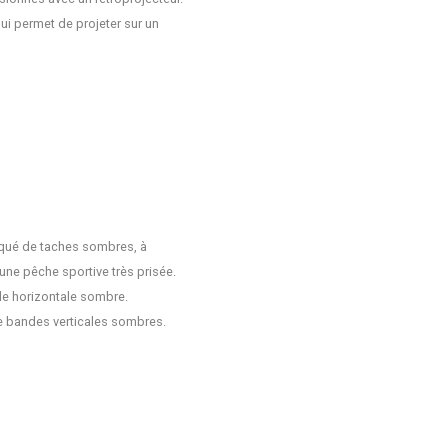
qui permet de projeter sur un
rqué de taches sombres, à
’une pêche sportive très prisée.
e horizontale sombre.
e bandes verticales sombres.