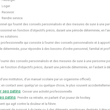
Loger.
Recevoir.
Rendre service.
onnel qui fournit des conseils personnalisés et des mesures de suivi à une p
sionnel en fonction d’objectifs précis, durant une période déterminée, en l’a
es solutions.
é professionnelle qui consiste à fournir des conseils personnalisés et à appor
de déterminée, pour répondre à des besoins d’ordre personnel, familial et pro
Fournir des conseils personnalisés et des mesures de suivi à une personne p
 en fonction d’objectifs précis, durant une période déterminée, en l’aidant à
’une institution, d’un manuel scolaire par un organisme officiel).
t en contact avec quelqu’un ou quelque chose, le plus souvent accidentelleme
r ses patins
Cesser une activité professionnelle.
es patins
Prendre sa retraite, en parlant d’un joueur de hockey.
t qui agit contre la douleur et la fièvre.
 servant de support à du texte ou à des éléments graphiques destinés à être vi