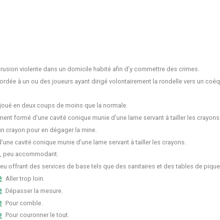
trusion violente dans un domicile habité afin d’y commettre des crimes.
rdée à un ou des joueurs ayant dirigé volontairement la rondelle vers un coéqu
u joué en deux coups de moins que la normale.
ument formé d’une cavité conique munie d’une lame servant à tailler les crayons
 un crayon pour en dégager la mine.
’une cavité conique munie d’une lame servant à tailler les crayons.
, peu accommodant.
ieu offrant des services de base tels que des sanitaires et des tables de pique
e
Aller trop loin.
e
Dépasser la mesure.
e
Pour comble.
e
Pour couronner le tout.