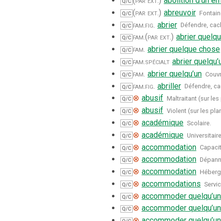
(par ext.)
abolition d’un em
Q/C
(par ext.)
abreuvoir
Fontain
Q/C
fam.
fig.
abrier
Défendre, cach
Q/C
fam.
(par ext.)
abrier quelq
Q/C
fam.
abrier quelque chose
Q/C
fam.
spécialt
abrier quelqu’
Q/C
fam.
abrier quelqu’un
Couvr
Q/C
fam.
fig.
abriller
Défendre, ca
Q/C
⊗
abusif
Maltraitant (sur le
Q/C
⊗
abusif
Violent (sur les pl
Q/C
⊗
académique
Scolaire.
Q/C
⊗
académique
Universitaire
Q/C
⊗
accommodation
Capaci
Q/C
⊗
accommodation
Dépann
Q/C
⊗
accommodation
Héberg
Q/C
⊗
accommodations
Servi
Q/C
⊗
accommoder quelqu’un
Q/C
⊗
accommoder quelqu’un
Q/C
⊗
accommoder quelqu’un