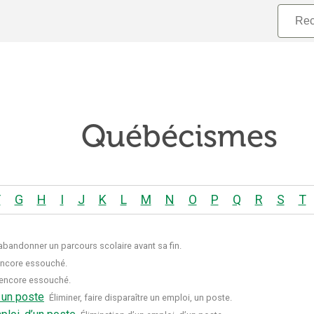
Québécismes
F
G
H
I
J
K
L
M
N
O
P
Q
R
S
T
’abandonner un parcours scolaire avant sa fin.
encore essouché.
 encore essouché.
, un poste
Éliminer, faire disparaître un emploi, un poste.