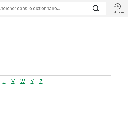
Historique
U
V
W
Y
Z