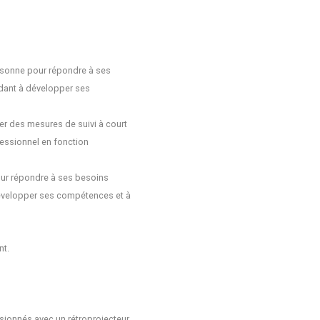
ersonne pour répondre à ses
idant à développer ses
ter des mesures de suivi à court
fessionnel en fonction
our répondre à ses besoins
 développer ses compétences et à
nt.
sionnés avec un rétroprojecteur.