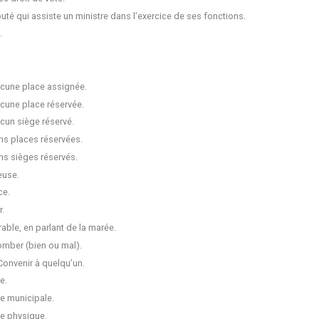
uté qui assiste un ministre dans l’exercice de ses fonctions.
.
cune place assignée.
cune place réservée.
cun siège réservé.
ns places réservées.
ns sièges réservés.
euse.
ce.
r.
rable, en parlant de la marée.
tomber (bien ou mal).
Convenir à quelqu’un.
e.
e municipale.
e physique.