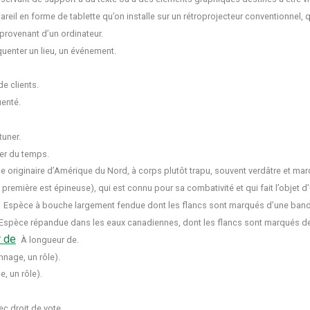
reil en forme de tablette qu’on installe sur un rétroprojecteur conventionnel, 
rovenant d’un ordinateur.
quenter un lieu, un événement.
e clients.
uenté.
tuner.
er du temps.
 originaire d’Amérique du Nord, à corps plutôt trapu, souvent verdâtre et ma
première est épineuse), qui est connu pour sa combativité et qui fait l’objet d
Espèce à bouche largement fendue dont les flancs sont marqués d’une band
Espèce répandue dans les eaux canadiennes, dont les flancs sont marqués d
 de
À longueur de.
nnage, un rôle).
, un rôle).
ec droit de vote.