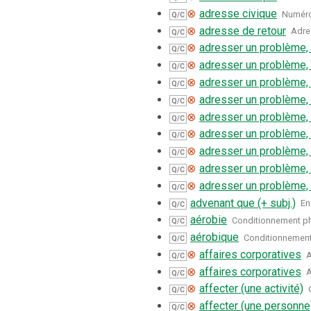
⊗
adresse civique
Numéro 
Q/C
⊗
adresse de retour
Adre
Q/C
⊗
adresser un problème,
Q/C
⊗
adresser un problème,
Q/C
⊗
adresser un problème,
Q/C
⊗
adresser un problème,
Q/C
⊗
adresser un problème,
Q/C
⊗
adresser un problème,
Q/C
⊗
adresser un problème,
Q/C
⊗
adresser un problème,
Q/C
⊗
adresser un problème,
Q/C
advenant que (+ subj.)
En
Q/C
aérobie
Conditionnement ph
Q/C
aérobique
Conditionnement 
Q/C
⊗
affaires corporatives
A
Q/C
⊗
affaires corporatives
A
Q/C
⊗
affecter (une activité)
Q/C
⊗
affecter (une personne
Q/C