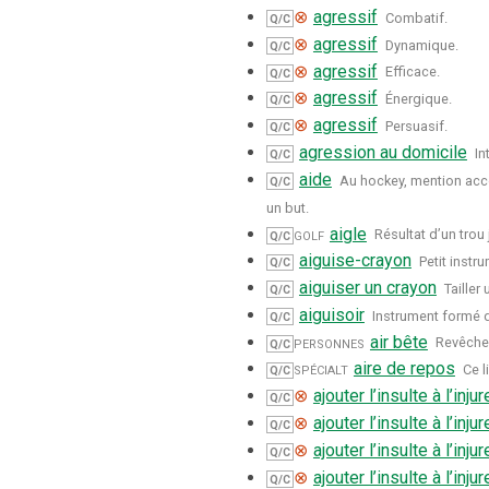
⊗
agressif
Combatif.
Q/C
⊗
agressif
Dynamique.
Q/C
⊗
agressif
Efficace.
Q/C
⊗
agressif
Énergique.
Q/C
⊗
agressif
Persuasif.
Q/C
agression au domicile
In
Q/C
aide
Au hockey, mention acco
Q/C
un but.
golf
aigle
Résultat d’un tro
Q/C
aiguise-crayon
Petit instr
Q/C
aiguiser un crayon
Tailler
Q/C
aiguisoir
Instrument formé d
Q/C
personnes
air bête
Revêche
Q/C
spécialt
aire de repos
Ce l
Q/C
⊗
ajouter l’insulte à l’injur
Q/C
⊗
ajouter l’insulte à l’injur
Q/C
⊗
ajouter l’insulte à l’injur
Q/C
⊗
ajouter l’insulte à l’injur
Q/C