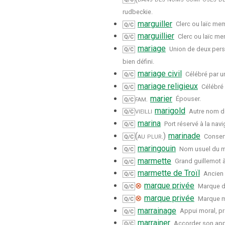
rudbeckie.
marguiller
Clerc ou laïc me
Q/C
marguillier
Clerc ou laïc me
Q/C
mariage
Union de deux pers
Q/C
bien défini.
mariage civil
Célébré par u
Q/C
mariage religieux
Célébré 
Q/C
fam.
marier
Épouser.
Q/C
vieilli
marigold
Autre nom de 
Q/C
marina
Port réservé à la nav
Q/C
(au plur.)
marinade
Conser
Q/C
maringouin
Nom usuel du m
Q/C
marmette
Grand guillemot à
Q/C
marmette de Troïl
Ancien
Q/C
⊗
marque privée
Marque de
Q/C
⊗
marque privée
Marque m
Q/C
marrainage
Appui moral, pr
Q/C
marrainer
Accorder son appu
Q/C