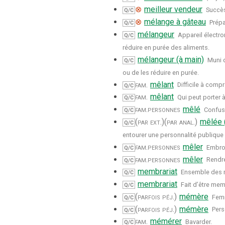
⊗
meilleur vendeur
Succès
Q/C
⊗
mélange à gâteau
Prépa
Q/C
mélangeur
Appareil électro
Q/C
réduire en purée des aliments.
mélangeur (à main)
Muni d
Q/C
ou de les réduire en purée.
fam.
mêlant
Difficile à comp
Q/C
fam.
mêlant
Qui peut porter 
Q/C
fam.
personnes
mêlé
Confus,
Q/C
(par ext.)
(par anal.)
mêlée (
Q/C
entourer une personnalité publique 
fam.
personnes
mêler
Embrou
Q/C
fam.
personnes
mêler
Rendr
Q/C
membrariat
Ensemble des
Q/C
membrariat
Fait d’être mem
Q/C
(parfois péj.)
mémère
Fem
Q/C
(parfois péj.)
mémère
Pers
Q/C
fam.
mémérer
Bavarder.
Q/C