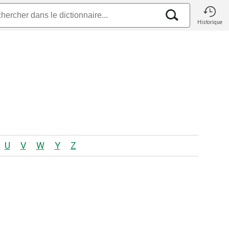
Historique
U
V
W
Y
Z