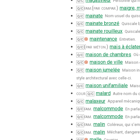
magasineur
Personne qui 
Q/C
fam.
(par compar.)
maigre, 
Q/C
mainate
Nom usuel du quisc
Q/C
mainate bronzé
Quiscale 
Q/C
mainate rouilleux
Quiscale
Q/C
⊗
maintenance
Entretien.
Q/C
(par méton.)
maïs à éclate
Q/C
maison de chambres
Où 
Q/C
⊗
maison de ville
Maison 
Q/C
maison jumelée
Maison in
Q/C
style architectural avec celle-ci.
maison unifamiliale
Maiso
Q/C
cour.
malard
Autre nom du c
Q/C
malaxeur
Appareil mécaniqu
Q/C
fam.
malcommode
En parla
Q/C
fam.
malcommode
En parla
Q/C
fam.
malin
Coléreux, qui s’em
Q/C
fam.
malin
Méchant, dangere
Q/C
⊗
malle
Courrier.