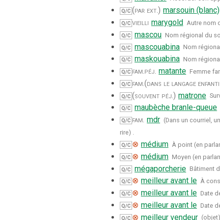
(par ext.)
marsouin (blanc)
Q/C
vieilli
marygold
Autre nom de
Q/C
mascou
Nom régional du so
Q/C
mascouabina
Nom régional
Q/C
maskouabina
Nom régional
Q/C
fam.
péj.
matante
Femme fami
Q/C
fam.
(dans le langage enfanti
Q/C
(souvent péj.)
matrone
Sur
Q/C
maubèche branle-queue
Q/C
fam.
mdr
(Dans un courriel, u
Q/C
rire) .
⊗
médium
À point (en parl
Q/C
⊗
médium
Moyen (en parlant 
Q/C
mégaporcherie
Bâtiment d
Q/C
⊗
meilleur avant le
À cons
Q/C
⊗
meilleur avant le
Date de
Q/C
⊗
meilleur avant le
Date d
Q/C
⊗
meilleur vendeur
(objet
Q/C