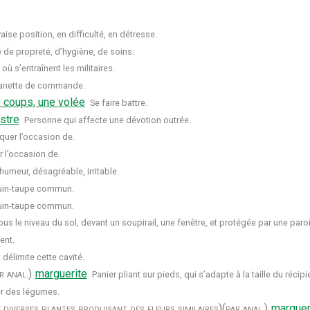
se position, en difficulté, en détresse.
 de propreté, d’hygiène, de soins.
où s’entraînent les militaires.
nette de commande.
 coups, une volée
Se faire battre.
stre
Personne qui affecte une dévotion outrée.
uer l’occasion de.
r l’occasion de.
umeur, désagréable, irritable.
uin-taupe commun.
uin-taupe commun.
us le niveau du sol, devant un soupirail, une fenêtre, et protégée par une paroi 
ent.
délimite cette cavité.
r anal.)
marguerite
Panier pliant sur pieds, qui s’adapte à la taille du récip
ier des légumes.
diverses plantes produisant des fleurs similaires)
(par anal.)
marguer