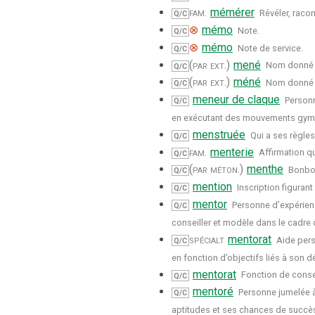
fam.
mémérer
Révéler, racon
Q/C
⊗
mémo
Note.
Q/C
⊗
mémo
Note de service.
Q/C
(par ext.)
mené
Nom donné à
Q/C
(par ext.)
méné
Nom donné à
Q/C
meneur de claque
Personn
Q/C
en exécutant des mouvements gymn
menstruée
Qui a ses règle
Q/C
fam.
menterie
Affirmation qu
Q/C
(par méton.)
menthe
Bonbon
Q/C
mention
Inscription figurant
Q/C
mentor
Personne d’expérien
Q/C
conseiller et modèle dans le cadre
spécialt
mentorat
Aide pers
Q/C
en fonction d’objectifs liés à son
mentorat
Fonction de conse
Q/C
mentoré
Personne jumelée à
Q/C
aptitudes et ses chances de succès