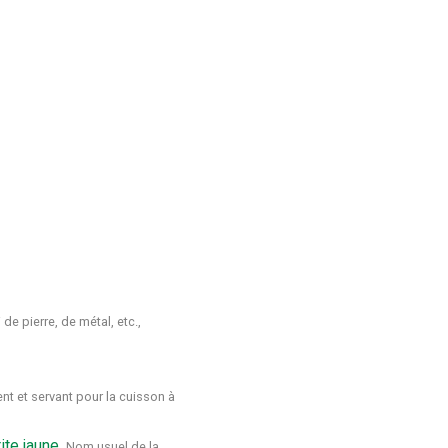
de pierre, de métal, etc.,
ient et servant pour la cuisson à
ite jaune
Nom usuel de la