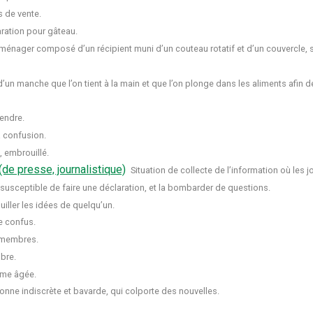
 de vente.
ration pour gâteau.
ménager composé d’un récipient muni d’un couteau rotatif et d’un couvercle, s
’un manche que l’on tient à la main et que l’on plonge dans les aliments afin de
rendre.
à confusion.
 embrouillé.
de presse, journalistique)
Situation de collecte de l’information où les j
susceptible de faire une déclaration, et la bombarder de questions.
iller les idées de quelqu’un.
e confus.
 membres.
bre.
me âgée.
onne indiscrète et bavarde, qui colporte des nouvelles.