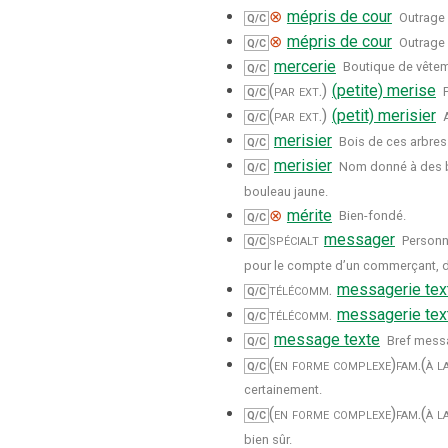
⊗
mépris de cour
Outrage 
Q/C
⊗
mépris de cour
Outrage 
Q/C
mercerie
Boutique de vête
Q/C
(par ext.)
(petite) merise
Q/C
(par ext.)
(petit) merisier
Q/C
merisier
Bois de ces arbres
Q/C
merisier
Nom donné à des bo
Q/C
bouleau jaune.
⊗
mérite
Bien-fondé.
Q/C
spécialt
messager
Personn
Q/C
pour le compte d’un commerçant, d’
télécomm.
messagerie tex
Q/C
télécomm.
messagerie tex
Q/C
message texte
Bref messa
Q/C
(en forme complexe)
fam.
(à l
Q/C
certainement.
(en forme complexe)
fam.
(à l
Q/C
bien sûr.