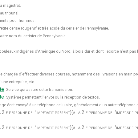
à magistrat.
au tribunal.
ments pour hommes.
Petite cerise rouge vif et très acide du cerisier de Pennsylvanie.
Autre nom du cerisier de Pennsylvanie.
.
uleaux indigènes d’Amérique du Nord, à bois dur et dont l’écorce n’est pas 
e chargée d’effectuer diverses courses, notamment des livraisons en main pr
une entreprise, etc.
te
Service qui assure cette transmission.
te
Système permettant l’envoi ou la réception de textos.
ge écrit envoyé à un téléphone cellulaire, généralement d’un autre téléphone ce
a 2 e personne de l’impératif présent)
(à la 2 e personne de l'impératif p
a 2 e personne de l’impératif présent)
(à la 2 e personne de l'impératif p