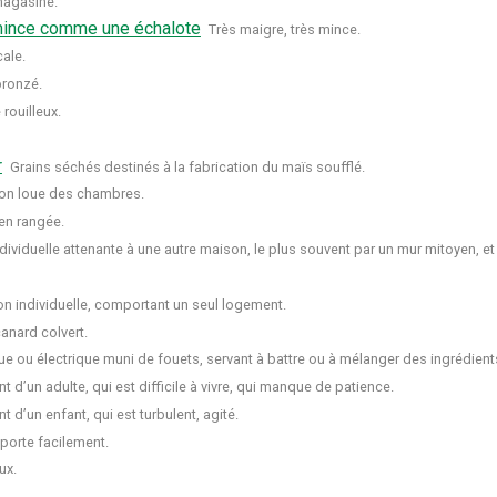
magasine.
mince comme une échalote
Très maigre, très mince.
ale.
bronzé.
 rouilleux.
r
Grains séchés destinés à la fabrication du maïs soufflé.
on loue des chambres.
en rangée.
dividuelle attenante à une autre maison, le plus souvent par un mur mitoyen, et
n individuelle, comportant un seul logement.
anard colvert.
e ou électrique muni de fouets, servant à battre ou à mélanger des ingrédient
nt d’un adulte, qui est difficile à vivre, qui manque de patience.
nt d’un enfant, qui est turbulent, agité.
porte facilement.
ux.