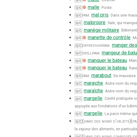
Q/C
⊗
malle
Poste.
Q/C
fam.
mal pris
Dans une mauvai
Q/C
malpropre
Sale, qui manque
Q/C
manège militaire
Bâtiment 
Q/C
⊗
manette de contrôle
Ma
Q/C
expression
fam.
manger des
Q/C
vieilli
fam.
mangeur de balu
Q/C
⊗
manquer le bateau
Manq
Q/C
⊗
manquer le bateau
Rate
Q/C
fam.
marabout
De mauvaise h
Q/C
maraiche
Autre nom du req
Q/C
maraîche
Autre nom du req
Q/C
margelle
Cavité pratiquée so
Q/C
appuyée aux fondations d’un bâtim
margelle
La paroi même qui 
Q/C
(dans des noms d’objets)
(pa
Q/C
la vapeur des aliments, en particul
(dans des noms composés de 
Q/C