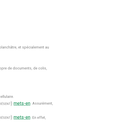
blanchâtre, et spécialement au
opre de documents, de colis,
llulaire.
résent)
mets-en
Assurément,
résent)
mets-en
En effet,