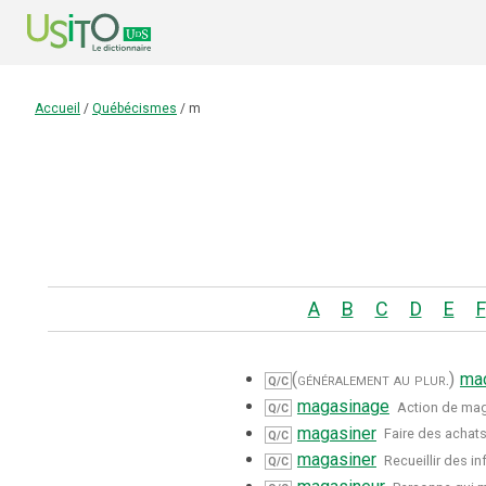
Accueil
/
Québécismes
/
m
A
B
C
D
E
F
(généralement au plur.)
mac
Q/C
magasinage
Action de mag
Q/C
magasiner
Faire des achat
Q/C
magasiner
Recueillir des i
Q/C