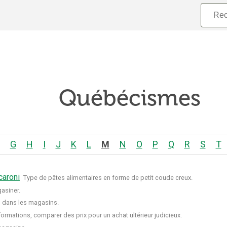
Québécismes
G
H
I
J
K
L
M
N
O
P
Q
R
S
T
aroni
Type de pâtes alimentaires en forme de petit coude creux.
asiner.
s dans les magasins.
nformations, comparer des prix pour un achat ultérieur judicieux.