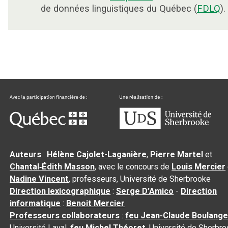
de données linguistiques du Québec (
FDLQ
).
Auteurs
:
Hélène Cajolet-Laganière
,
Pierre Martel
et
Chantal‑Édith Masson
, avec le concours de
Louis Mercier
Nadine Vincent
, professeurs, Université de Sherbrooke
Direction lexicographique
:
Serge D’Amico
-
Direction
informatique
:
Benoit Mercier
Professeurs collaborateurs
:
feu Jean-Claude Boulange
Université Laval,
feu Michel Théoret
, Université de Sherbr