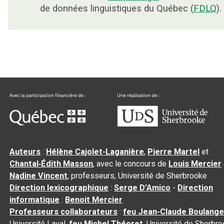
de données linguistiques du Québec (
FDLQ
).
Auteurs
:
Hélène Cajolet-Laganière
,
Pierre Martel
et
Chantal‑Édith Masson
, avec le concours de
Louis Mercier
Nadine Vincent
, professeurs, Université de Sherbrooke
Direction lexicographique
:
Serge D’Amico
-
Direction
informatique
:
Benoit Mercier
Professeurs collaborateurs
:
feu Jean-Claude Boulange
Université Laval,
feu Michel Théoret
, Université de Sherbr