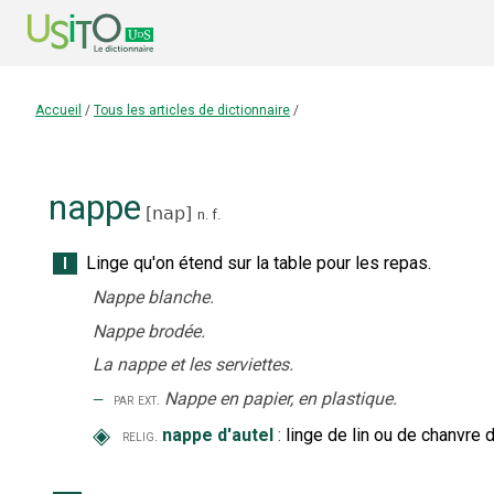
Accueil
/
Tous les articles de dictionnaire
/
nappe
[
nap
]
n.
f.
Linge qu'on étend sur la table pour les repas.
I
Nappe blanche.
Nappe brodée.
La nappe et les serviettes.
‒
Nappe en papier, en plastique.
par ext.
◈
nappe d'autel
:
linge de lin ou de chanvre d
relig.