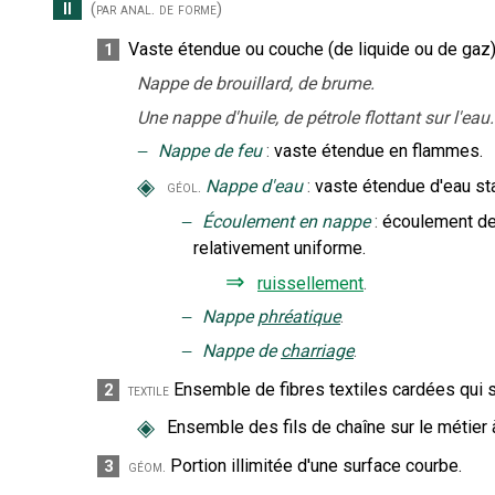
II
(par anal. de forme)
Vaste étendue ou couche (de liquide ou de gaz)
1
Nappe de brouillard, de brume.
Une nappe d'huile, de pétrole flottant sur l'eau.
‒
Nappe de feu
:
vaste étendue en flammes.
◈
Nappe d'eau
:
vaste étendue d'eau st
géol.
‒
Écoulement en nappe
:
écoulement de
relativement uniforme.
⇒
ruissellement
.
‒
Nappe
phréatique
.
‒
Nappe de
charriage
.
Ensemble de fibres textiles cardées qui 
2
textile
◈
Ensemble des fils de chaîne sur le métier à
Portion illimitée d'une surface courbe.
3
géom.