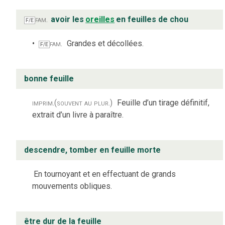
fam.
avoir les
oreilles
en feuilles de chou
F/E
fam.
Grandes et décollées.
F/E
bonne feuille
imprim.
(souvent au plur.)
Feuille d’un tirage définitif,
extrait d’un livre à paraître.
descendre, tomber en feuille morte
En tournoyant et en effectuant de grands
mouvements obliques.
être dur de la feuille