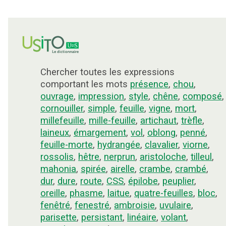
Chercher toutes les expressions
comportant les mots
présence
,
chou
,
ouvrage
,
impression
,
style
,
chêne
,
composé
,
cornouiller
,
simple
,
feuille
,
vigne
,
mort
,
millefeuille
,
mille-feuille
,
artichaut
,
trèfle
,
laineux
,
émargement
,
vol
,
oblong
,
penné
,
feuille-morte
,
hydrangée
,
clavalier
,
viorne
,
rossolis
,
hêtre
,
nerprun
,
aristoloche
,
tilleul
,
mahonia
,
spirée
,
airelle
,
crambe
,
crambé
,
dur
,
dure
,
route
,
CSS
,
épilobe
,
peuplier
,
oreille
,
phasme
,
laitue
,
quatre-feuilles
,
bloc
,
fenêtré
,
fenestré
,
ambroisie
,
uvulaire
,
parisette
,
persistant
,
linéaire
,
volant
,