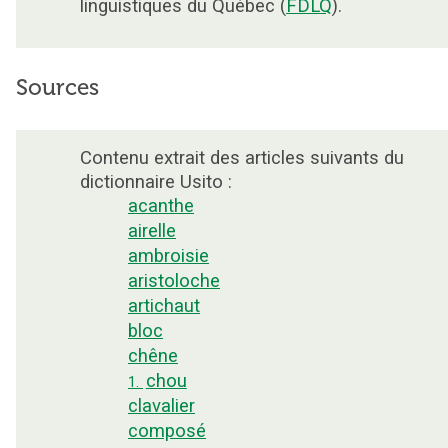
linguistiques du Québec (
FDLQ
).
Sources
Contenu extrait des articles suivants du
dictionnaire Usito :
acanthe
airelle
ambroisie
aristoloche
artichaut
bloc
chêne
chou
1.
clavalier
composé