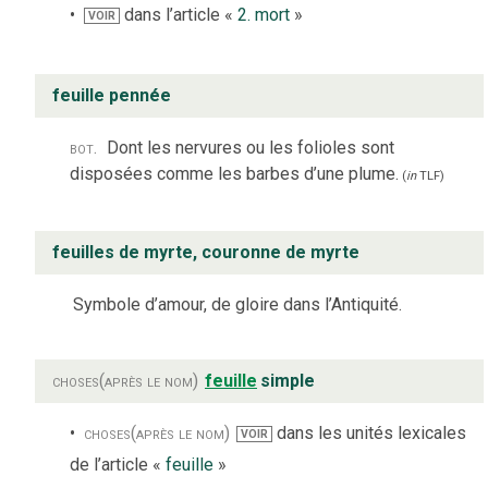
dans l’article «
2. mort
»
VOIR
feuille pennée
bot.
Dont les nervures ou les folioles sont
disposées comme les barbes d’une plume.
(
in
TLF
)
feuilles de myrte, couronne de myrte
Symbole d’amour, de gloire dans l’Antiquité.
choses
(après le nom)
feuille
simple
choses
(après le nom)
dans les unités lexicales
VOIR
de l’article «
feuille
»