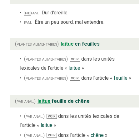
fam.
Dur d’oreille.
F/E
fam.
Être un peu sourd, mal entendre.
(plantes alimentaires)
laitue
en feuilles
(plantes alimentaires)
dans les unités
VOIR
lexicales de l’article «
laitue
»
(plantes alimentaires)
dans l’article «
feuille
»
VOIR
(par anal.)
laitue
feuille de chêne
(par anal.)
dans les unités lexicales de
VOIR
l’article «
laitue
»
(par anal.)
dans l’article «
chêne
»
VOIR