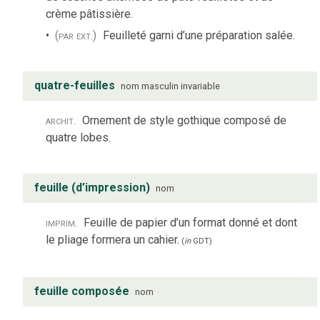
crème pâtissière.
(par ext.)
Feuilleté garni d’une préparation salée.
quatre-feuilles
nom
masculin
invariable
archit.
Ornement de style gothique composé de
quatre lobes.
feuille (d’impression)
nom
imprim.
Feuille de papier d’un format donné et dont
le pliage formera un cahier.
(
in
GDT
)
feuille composée
nom