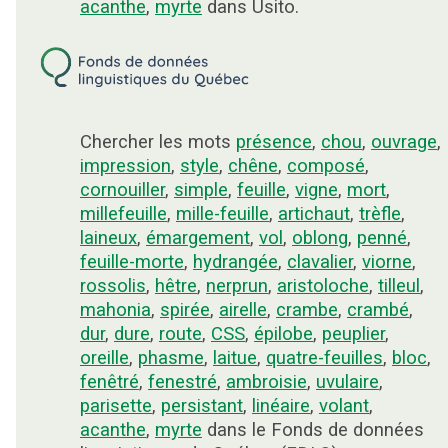
acanthe
,
myrte
dans Usito.
Chercher les mots
présence
,
chou
,
ouvrage
,
impression
,
style
,
chêne
,
composé
,
cornouiller
,
simple
,
feuille
,
vigne
,
mort
,
millefeuille
,
mille-feuille
,
artichaut
,
trèfle
,
laineux
,
émargement
,
vol
,
oblong
,
penné
,
feuille-morte
,
hydrangée
,
clavalier
,
viorne
,
rossolis
,
hêtre
,
nerprun
,
aristoloche
,
tilleul
,
mahonia
,
spirée
,
airelle
,
crambe
,
crambé
,
dur
,
dure
,
route
,
CSS
,
épilobe
,
peuplier
,
oreille
,
phasme
,
laitue
,
quatre-feuilles
,
bloc
,
fenêtré
,
fenestré
,
ambroisie
,
uvulaire
,
parisette
,
persistant
,
linéaire
,
volant
,
acanthe
,
myrte
dans le Fonds de données