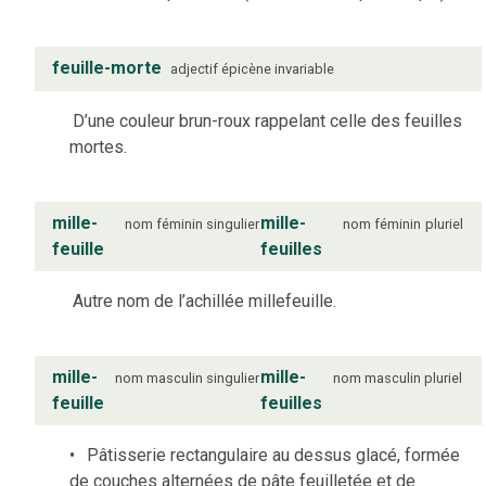
feuille-morte
adjectif
épicène
invariable
D’une couleur brun-roux rappelant celle des feuilles
mortes.
mille-
mille-
nom
féminin
singulier
nom
féminin
pluriel
feuille
feuilles
Autre nom de l’achillée millefeuille.
mille-
mille-
nom
masculin
singulier
nom
masculin
pluriel
feuille
feuilles
Pâtisserie rectangulaire au dessus glacé, formée
de couches alternées de pâte feuilletée et de