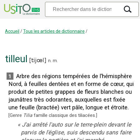
Accueil
/
Tous les articles de dictionnaire
/
tilleul
[
tijœl
]
n.
m.
Arbre des régions tempérées de l’hémisphère
1
Nord, à feuilles dentées et en forme de cœur, qui
produit de petites grappes de fleurs blanches ou
jaunâtres très odorantes, auxquelles est fixée
une feuille (bractée) vert pâle, longue et étroite.
[
Genre
Tilia
famille classique des tiliacées.
]
«
J'ai arrêté l'auto sur le terre-plein devant le
parvis de l'église, suis descendu sans faire