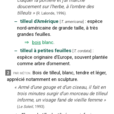
claquer la portière et j'ai marché
doucement sur l'herbe, à l'ombre des
tilleuls
»
(R. Lalonde,
1996).
‒
tilleul d'Amérique
:
espèce
[
T. americana
]
nord-américaine de grande taille, à très
grandes feuilles.
⇒
bois
blanc
.
‒
tilleul à petites feuilles
:
[
T. cordata
]
espèce originaire d’Europe, souvent plantée
comme arbre d’ornement.
Bois de tilleul, blanc, tendre et léger,
2
par méton.
apprécié notamment en sculpture.
«
Armé d’une gouge et d’un ciseau, il fait en
trois minutes surgir d’un morceau de tilleul
informe, un visage fané de vieille femme
»
(
Le Soleil
,
1993
).