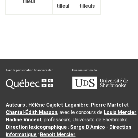
tilleul
tilleul
tilleuls
Auteurs
:
Hélène Cajolet-Laganière
,
Pierre Martel
et
Chantal‑Édith Masson
, avec le concours de
Louis Mercier
Nadine Vincent
, professeurs, Université de Sherbrooke
Direction lexicographique
:
Serge D’Amico
-
Direction
informatique
:
Benoit Mercier