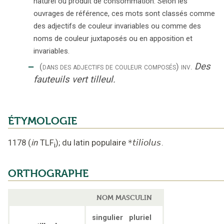
naturel ou produit de consommation. Selon les
ouvrages de référence, ces mots sont classés comme
des adjectifs de couleur invariables ou comme des
noms de couleur juxtaposés ou en apposition et
invariables.
‒
Des
(dans des adjectifs de couleur composés)
inv.
fauteuils vert tilleul.
ÉTYMOLOGIE
1178
(
in
TLF
);
du latin populaire
*tiliolus
.
i
ORTHOGRAPHE
NOM MASCULIN
singulier
pluriel