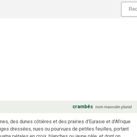
crambés
nom
masculin
pluriel
s, des dunes côtières et des prairies d’Eurasie et d’Afrique
 tiges dressées, nues ou pourvues de petites feuilles, portant
atre pétales en croix, blanches ou jaune pâle, et dont on