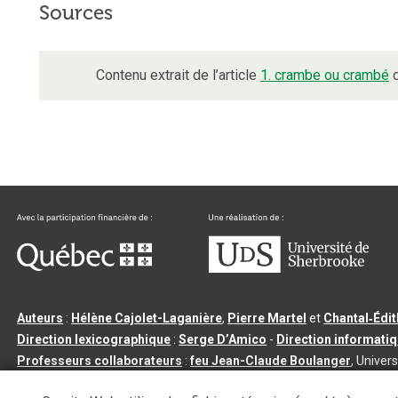
Sources
Contenu extrait de l’article
1. crambe ou crambé
d
Auteurs
:
Hélène Cajolet-Laganière
,
Pierre Martel
et
Chantal‑Édi
Direction lexicographique
:
Serge D’Amico
-
Direction informati
Professeurs collaborateurs
:
feu Jean-Claude Boulanger
, Univers
Qu’est-ce que le dictionnaire Usito ?
|
Contactez-nous
|
Condition