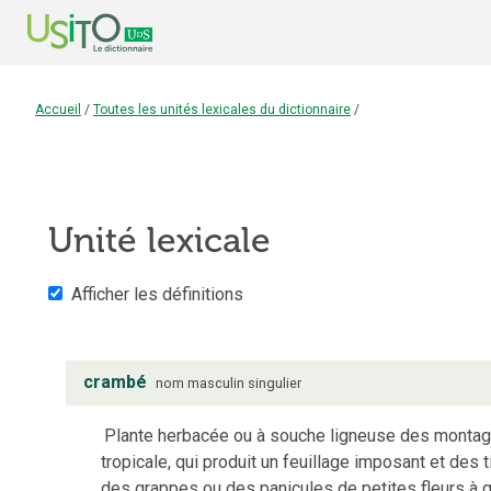
Accueil
/
Toutes les unités lexicales du dictionnaire
/
Unité lexicale
Afficher les définitions
crambé
nom
masculin
singulier
Plante herbacée ou à souche ligneuse des montagne
tropicale, qui produit un feuillage imposant et des
des grappes ou des panicules de petites fleurs à qu