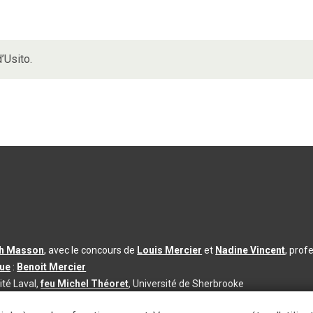
’Usito.
th Masson
, avec le concours de
Louis Mercier
et
Nadine Vincent
, prof
que
:
Benoit Mercier
ité Laval,
feu Michel Théoret
, Université de Sherbrooke
s d’utilisation
|
Paramètres des témoins