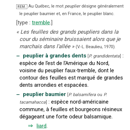
Au Québec, le mot
peuplier
désigne généralement
REM.
le peuplier baumier et, en France, le peuplier blanc.
[
type
:
tremble
.]
«
Les feuilles des grands peupliers dans la
cour du séminaire bruissaient alors que je
marchais dans l'allée
»
(V.-L. Beaulieu,
1970).
‒
peuplier à grandes dents
:
[
P. grandidentata
]
espèce de l’est de l’Amérique du Nord,
voisine du peuplier faux-tremble, dont le
contour des feuilles est marqué de grandes
dents arrondies et espacées.
‒
peuplier baumier
[
P. balsamifera
ou
P.
:
espèce nord-américaine
tacamahacca
]
commune, à feuilles et bourgeons résineux
dégageant une forte odeur balsamique.
⇒
liard
.