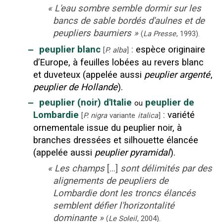
«
L'eau sombre semble dormir sur les
bancs de sable bordés d'aulnes et de
peupliers baumiers
»
(
La Presse
,
1993
).
‒
peuplier blanc
:
espèce originaire
[
P. alba
]
d’Europe, à feuilles lobées au revers blanc
et duveteux (appelée aussi
peuplier argenté
,
peuplier de Hollande
).
‒
peuplier (noir) d'Italie
peuplier de
ou
Lombardie
:
variété
[
P. nigra
variante
italica
]
ornementale issue du peuplier noir, à
branches dressées et silhouette élancée
(appelée aussi
peuplier pyramidal
).
«
Les champs
[...]
sont délimités par des
alignements de peupliers de
Lombardie dont les troncs élancés
semblent défier l'horizontalité
dominante
»
(
Le Soleil
,
2004
).