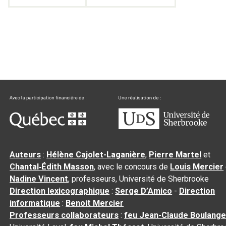
Auteurs
:
Hélène Cajolet-Laganière
,
Pierre Martel
et
Chantal‑Édith Masson
, avec le concours de
Louis Mercier
Nadine Vincent
, professeurs, Université de Sherbrooke
Direction lexicographique
:
Serge D’Amico
-
Direction
informatique
:
Benoit Mercier
Professeurs collaborateurs
:
feu Jean-Claude Boulange