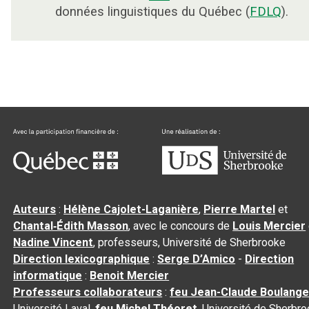
données linguistiques du Québec (
FDLQ
).
Auteurs
:
Hélène Cajolet-Laganière
,
Pierre Martel
et
Chantal‑Édith Masson
, avec le concours de
Louis Mercier
Nadine Vincent
, professeurs, Université de Sherbrooke
Direction lexicographique
:
Serge D’Amico
-
Direction
informatique
:
Benoit Mercier
Professeurs collaborateurs
:
feu Jean-Claude Boulange
Université Laval,
feu Michel Théoret
, Université de Sherbr