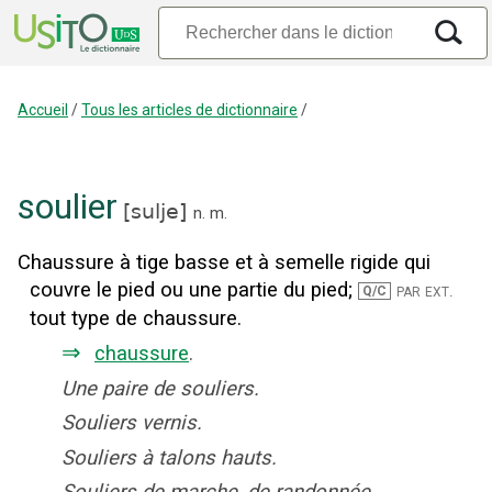
Accueil
/
Tous les articles de dictionnaire
/
soulier
[
sulje
]
n.
m.
Chaussure à tige basse et à semelle rigide qui
couvre le pied ou une partie du pied
;
par ext.
Q/C
tout type de chaussure.
⇒
chaussure
.
Une paire de souliers.
Souliers vernis.
Souliers à talons hauts.
Souliers de marche, de randonnée.