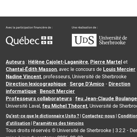
Auteurs
:
Hélène Cajolet-Laganière
,
Pierre Martel
et
Chantal‑Édith Masson
, avec le concours de
Louis Mercier
Nadine Vincent
, professeurs, Université de Sherbrooke
Direction lexicographique
:
Serge D’Amico
-
Direction
informatique
:
Benoit Mercier
Professeurs collaborateurs
:
feu Jean-Claude Boulange
Université Laval,
feu Michel Théoret
, Université de Sherbr
Qu’est-ce que le dictionnaire Usito ?
|
Contactez-nous
|
Conditio
d’utilisation
|
Paramètres des témoins
Tous droits réservés
©
Université de Sherbrooke |
3.2.2
- Der