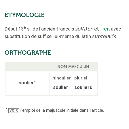
ÉTYMOLOGIE
e
Début 13
s.
;
de l'ancien français
sol(l)er
et
-ier
,
avec
substitution de suffixe
;
lui-même du latin
subtelaris
.
ORTHOGRAPHE
NOM MASCULIN
singulier
pluriel
*
soulier
soulier
souliers
*
l'emploi de la majuscule initiale dans l'article.
VOIR