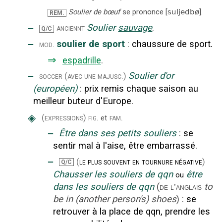
Soulier de bœuf
se prononce
[
suljedbø
]
.
REM.
‒
Soulier
sauvage
.
anciennt
Q/C
‒
soulier de sport
:
chaussure de sport.
mod.
⇒
espadrille
.
‒
Soulier d'or
soccer
(avec une majusc.)
(européen)
:
prix remis chaque saison au
meilleur buteur d'Europe.
◈
(expressions)
fig.
fam.
et
‒
Être dans ses petits souliers
:
se
sentir mal à l'aise, être embarrassé.
‒
(
le plus souvent en tournure négative
)
Q/C
Chausser les souliers de qqn
être
ou
dans les souliers de qqn
(
to
de l’anglais
be in (another person's) shoes
)
:
se
retrouver à la place de qqn, prendre les