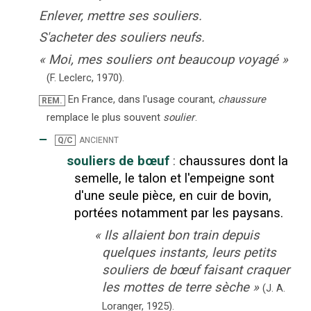
Enlever, mettre ses souliers.
S'acheter des souliers neufs.
«
Moi, mes souliers ont beaucoup voyagé
»
(F. Leclerc,
1970).
En France, dans l'usage courant,
chaussure
REM.
remplace le plus souvent
soulier
.
‒
anciennt
Q/C
souliers de bœuf
:
chaussures dont la
semelle, le talon et l'empeigne sont
d'une seule pièce, en cuir de bovin,
portées notamment par les paysans.
«
Ils allaient bon train depuis
quelques instants, leurs petits
souliers de bœuf faisant craquer
les mottes de terre sèche
»
(
J. A.
Loranger
,
1925
).