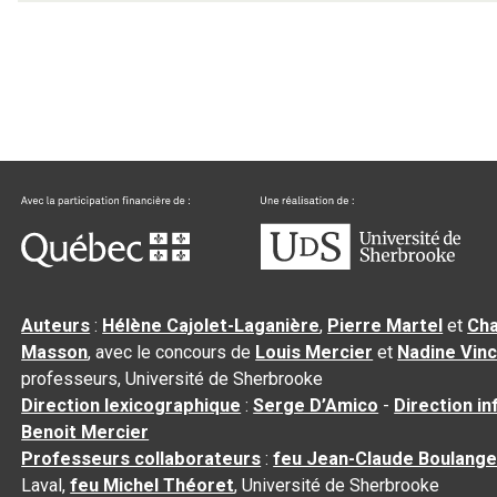
Auteurs
:
Hélène Cajolet-Laganière
,
Pierre Martel
et
Cha
Masson
, avec le concours de
Louis Mercier
et
Nadine Vin
professeurs, Université de Sherbrooke
Direction lexicographique
:
Serge D’Amico
-
Direction i
Benoit Mercier
Professeurs collaborateurs
:
feu Jean-Claude Boulange
Laval,
feu Michel Théoret
, Université de Sherbrooke