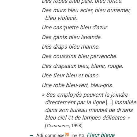
Des robes bleu pâle, bleu foncé.
Des murs bleu acier, bleu outremer,
bleu violacé.
Une casquette bleu d'azur.
Des gants bleu lavande.
Des draps bleu marine.
Des coussins bleu pervenche.
Des drapeaux bleu, blanc, rouge.
Une fleur bleu et blanc.
Une robe bleu-vert, bleu-gris.
«
Ses employés peuvent la joindre
directement par la ligne
[...]
installée
dans son bureau meublé de divans
bleu ciel et de lampes délicates
»
(
Commerce
,
1998
).
‒
Fleur
bleue
.
fig.
Adj. complexe
inv.