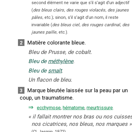
second élément ne varie que s’il s’agit d’un adjectif
(
des bleus clairs
,
des rouges violacés
,
des jaunes
pâles
, etc.); sinon, s’il s’agit d’un nom, il reste
invariable (
des bleus ciel
,
des rouges cardinal
,
des
jaunes paille
, etc.).
Matière colorante bleue.
2
Bleu de Prusse, de cobalt.
Bleu de
méthylène
.
Bleu de
smalt
.
Un flacon de bleu.
Marque bleutée laissée sur la peau par un
3
coup, un traumatisme.
⇒
ecchymose
,
hématome
,
meurtrissure
.
«
il fallait montrer nos bras ou nos cuisses
nos cicatrices, nos bleus, nos marques
»
(Cl. Jasmin,
1972).