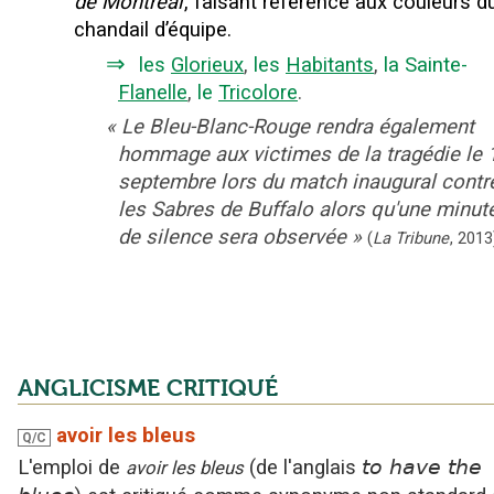
de Montréal
, faisant référence aux couleurs d
chandail d’équipe.
⇒
les
Glorieux
,
les
Habitants
,
la Sainte-
Flanelle
,
le
Tricolore
.
«
Le Bleu-Blanc-Rouge rendra également
hommage aux victimes de la tragédie le 
septembre lors du match inaugural contr
les Sabres de Buffalo alors qu'une minut
de silence sera observée
»
(
La Tribune
,
2013
ANGLICISME CRITIQUÉ
avoir les bleus
Q/C
L'emploi
de
(
de l'anglais
to have the
avoir les bleus