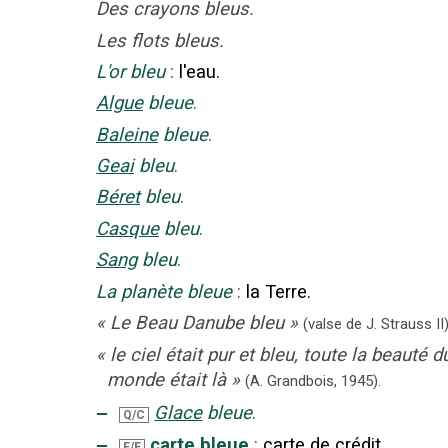
Des crayons bleus.
Les flots bleus.
L'or bleu
:
l'eau.
Algue
bleue
.
Baleine
bleue
.
Geai
bleu
.
Béret
bleu
.
Casque
bleu
.
Sang
bleu
.
La planète bleue
:
la Terre.
«
Le Beau Danube bleu
»
(
valse de J. Strauss II
)
«
le ciel était pur et bleu, toute la beauté d
monde était là
»
(A. Grandbois,
1945).
‒
Glace
bleue
.
Q/C
‒
carte bleue
:
carte de crédit.
F/E