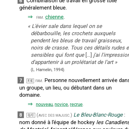
Combinaison de travail en grosse toile
6
généralement bleue.
⇒
chienne
.
fam.
«
L'évier sale dans lequel on se
débarbouille, les crochets auxquels
pendent les bleus de travail graisseux,
noirs de crasse. Tous ces détails rudes e
sensibles qui font que
[...]
j'ai l'impressio
d'appartenir à un prolétariat de l'art
»
(L. Hamelin,
1994).
Personne nouvellement arrivée dan
7
fam.
F/E
un groupe, un lieu, ou débutant dans un
domaine.
⇒
nouveau
,
novice
,
recrue
.
Le Bleu-Blanc-Rouge
:
8
(avec des majusc.)
Q/C
nom donné à l’équipe de hockey
les Canadien