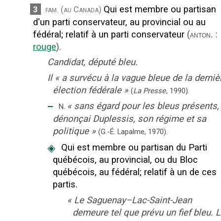
Qui est membre ou partisan
3
fam.
(au Canada)
d'un parti conservateur, au provincial ou au
fédéral
;
relatif à un parti conservateur
(
:
anton.
rouge
).
Candidat, député bleu.
Il
«
a survécu à la vague bleue de la derniè
élection fédérale
»
(
La Presse
,
1990
).
‒
«
sans égard pour les bleus présents, 
N.
dénonçai Duplessis, son régime et sa
politique
»
(G.-É. Lapalme,
1970).
◈
Qui est membre ou partisan du Parti
québécois, au provincial, ou du Bloc
québécois, au fédéral
;
relatif à un de ces
partis.
«
Le Saguenay–Lac-Saint-Jean
demeure tel que prévu un fief bleu. 