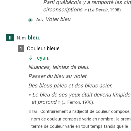
Parti québécois y a remporté les ci
circonscriptions
»
(
Le Devoir
,
1998
).
◈
Voter bleu.
Adv.
bleu
.
II
N.
m.
Couleur bleue.
1
⇓
cyan
.
Nuances, teintes de bleu.
Passer du bleu au violet.
Des bleus pâles et des bleus acier.
«
Le bleu de ses yeux était devenu limpide
et profond
»
(J. Ferron,
1970).
Contrairement à l’adjectif de couleur composé,
REM.
nom de couleur composé varie en nombre : le prem
terme de couleur varie en tout temps tandis que le