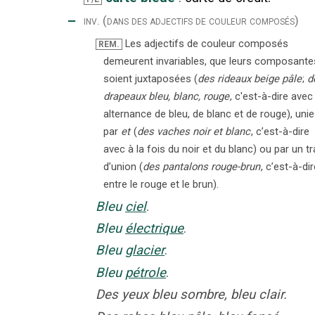
‒
inv.
(dans des adjectifs de couleur composés)
Les adjectifs de couleur composés
REM.
demeurent invariables, que leurs composante
soient juxtaposées (
des rideaux beige pâle
;
d
drapeaux bleu, blanc, rouge
, c'est-à-dire avec
alternance de bleu, de blanc et de rouge), uni
par
et
(
des vaches noir et blanc
, c’est-à-dire
avec à la fois du noir et du blanc) ou par un tr
d’union (
des pantalons rouge-brun
, c’est-à-di
entre le rouge et le brun).
Bleu
ciel
.
Bleu
électrique
.
Bleu
glacier
.
Bleu
pétrole
.
Des yeux bleu sombre, bleu clair.