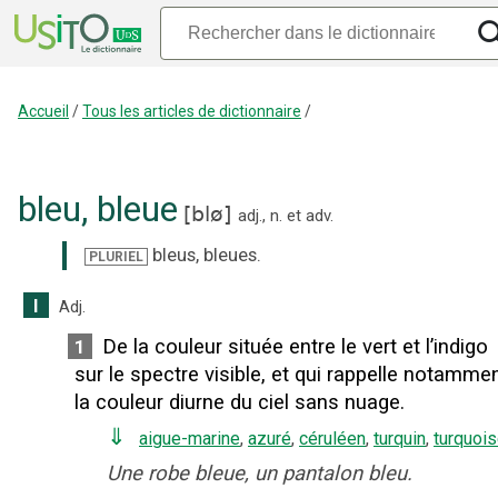
Accueil
/
Tous les articles de dictionnaire
/
bleu
,
bleue
[
blø
]
adj.
,
n.
et
adv.
bleus
,
bleues
.
PLURIEL
I
Adj.
De la couleur située entre le vert et l’indigo
1
sur le spectre visible, et qui rappelle notamme
la couleur diurne du ciel sans nuage.
⇓
aigue-marine
,
azuré
,
céruléen
,
turquin
,
turquoi
Une robe bleue, un pantalon bleu.