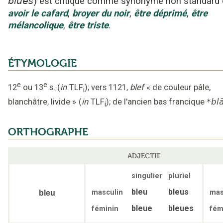
blues
)
est critiqué
comme synonyme non standard
avoir le cafard
,
broyer du noir
,
être déprimé
,
être
mélancolique
,
être triste
.
ÉTYMOLOGIE
e
e
12
ou 13
s.
(
in
TLF
);
vers 1121
,
blef
« de couleur pâle,
i
blanchâtre, livide »
(
in
TLF
);
de l'ancien bas francique
*bl
i
ORTHOGRAPHE
ADJECTIF
singulier
pluriel
bleu
bleus
masculin
mas
bleu
bleue
bleues
féminin
fém