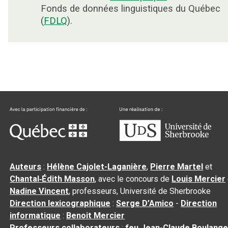
Fonds de données linguistiques du Québec
(
FDLQ
).
Auteurs
:
Hélène Cajolet-Laganière
,
Pierre Martel
et
Chantal‑Édith Masson
, avec le concours de
Louis Mercier
Nadine Vincent
, professeurs, Université de Sherbrooke
Direction lexicographique
:
Serge D’Amico
-
Direction
informatique
:
Benoit Mercier
Professeurs collaborateurs
:
feu Jean-Claude Boulange