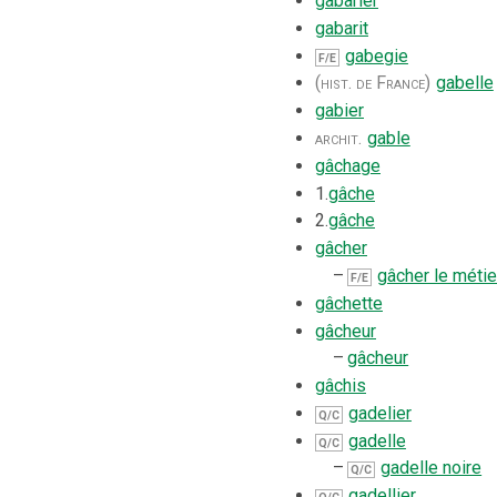
gabarier
gabarit
gabegie
F/E
(hist. de France)
gabelle
gabier
archit.
gable
gâchage
1.
gâche
2.
gâche
gâcher
–
gâcher le métie
F/E
gâchette
gâcheur
–
gâcheur
gâchis
gadelier
Q/C
gadelle
Q/C
–
gadelle noire
Q/C
gadellier