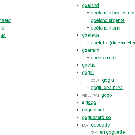
goéland
–
goéland à bec cerclé
–
goéland argenté
nseur
–
goéland marin
ile
goélette
que
–
goélette (du Saint-La
e
goémon
–
goémon noir
goétie
goglu
–
cour.
goglu
–
goglu des prés
vieilli
fam.
gogo
à
gogo
goguenard
goguenardise
fam.
goguette
–
fam.
en goguette