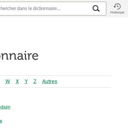
Historique
onnaire
W
X
Y
Z
Autres
odium
ue