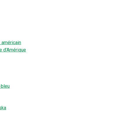
américain
 d’Amérique
-bleu
ska