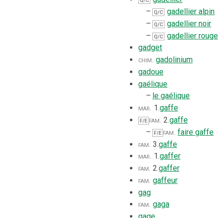
Q/C
–
gadellier alpin
Q/C
–
gadellier noir
Q/C
–
gadellier roug
Q/C
gadget
chim.
gadolinium
gadoue
gaélique
–
le gaélique
mar.
1.
gaffe
fam.
2.
gaffe
F/E
–
fam.
faire gaffe
F/E
fam.
3.
gaffe
mar.
1.
gaffer
fam.
2.
gaffer
fam.
gaffeur
gag
fam.
gaga
gage