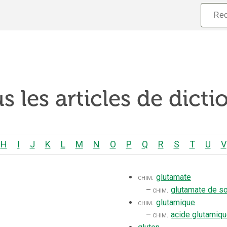
s les articles de dicti
H
I
J
K
L
M
N
O
P
Q
R
S
T
U
V
chim.
glutamate
–
chim.
glutamate de s
chim.
glutamique
–
chim.
acide glutamiq