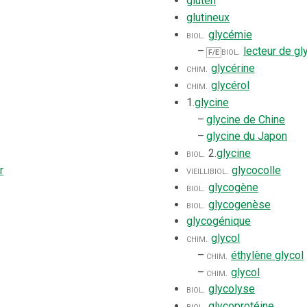
gluten
glutineux
biol.
glycémie
–
biol.
lecteur de g
F/E
chim.
glycérine
chim.
glycérol
1.
glycine
–
glycine de Chine
–
glycine du Japon
biol.
2.
glycine
r
vieilli
biol.
glycocolle
biol.
glycogène
biol.
glycogenèse
glycogénique
chim.
glycol
–
chim.
éthylène glycol
–
chim.
glycol
biol.
glycolyse
biol.
glycoprotéine