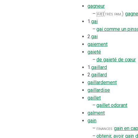
gagneur
–
(très fam.)
gagn
F/E
1.
gai
–
gai comme un pins
2.
gai
gaiement
gaieté
–
de gaieté de cœur
1.
gaillard
2.
gaillard
gaillardement
gaillardise
gaillet
–
gaillet odorant
gaîment
gain
–
finances
gain en cap
–
obtenir, avoir gain