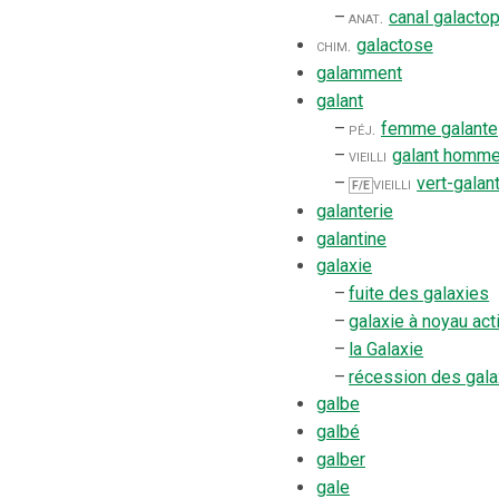
–
anat.
canal galacto
chim.
galactose
galamment
galant
–
péj.
femme galante
–
vieilli
galant homm
–
vieilli
vert-galan
F/E
galanterie
galantine
galaxie
–
fuite des galaxies
–
galaxie à noyau act
–
la Galaxie
–
récession des gala
galbe
galbé
galber
gale