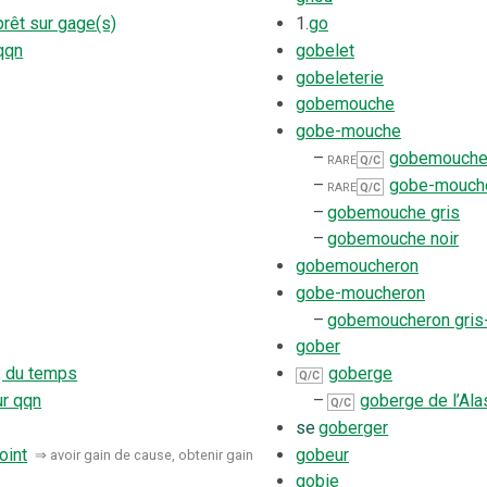
rêt sur gage(s)
1.
go
qqn
gobelet
gobeleterie
gobemouche
gobe-mouche
–
rare
gobemouche 
Q/C
–
rare
gobe-mouche
Q/C
–
gobemouche gris
–
gobemouche noir
gobemoucheron
gobe-moucheron
–
gobemoucheron gris
gober
, du temps
goberge
Q/C
ur qqn
–
goberge de l’Ala
Q/C
se
goberger
oint
gobeur
⇒
avoir gain de cause, obtenir gain
gobie