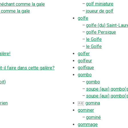
–
golf miniature
méchant comme la gale
–
joueur de golf
e comme la gale
golfe
–
golfe (du) Saint-Laur
–
golfe Persique
–
le Golfe
–
le Golfe
golfer
alère!
golfeur
golfique
it-il faire dans cette galère?
gombo
–
gombo
oit)
–
soupe (aux) gombo(s
–
soupe (aux) gombo(s
gomina
rien
F/E
gominer
–
gominé
gommage