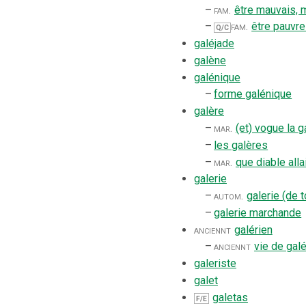
–
fam.
être mauvais, 
–
fam.
être pauvr
Q/C
galéjade
galène
galénique
–
forme galénique
galère
–
mar.
(et) vogue la g
–
les galères
–
mar.
que diable alla
galerie
–
autom.
galerie (de t
–
galerie marchande
anciennt
galérien
–
anciennt
vie de galé
galeriste
galet
galetas
F/E