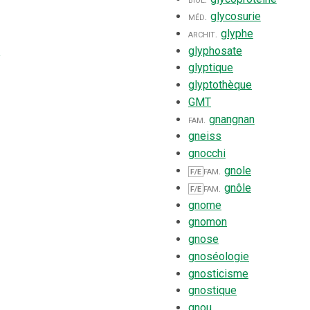
méd.
glycosurie
archit.
glyphe
e
glyphosate
glyptique
glyptothèque
GMT
fam.
gnangnan
gneiss
gnocchi
fam.
gnole
F/E
fam.
gnôle
F/E
gnome
gnomon
gnose
gnoséologie
gnosticisme
gnostique
gnou