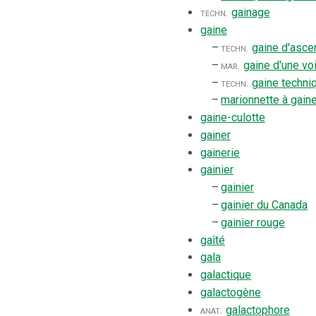
techn.
gainage
gaine
–
techn.
gaine d'asce
–
mar.
gaine d'une vo
–
techn.
gaine techni
–
marionnette à gain
gaine-culotte
gainer
gainerie
gainier
–
gainier
–
gainier du Canada
–
gainier rouge
gaîté
gala
galactique
galactogène
anat.
galactophore