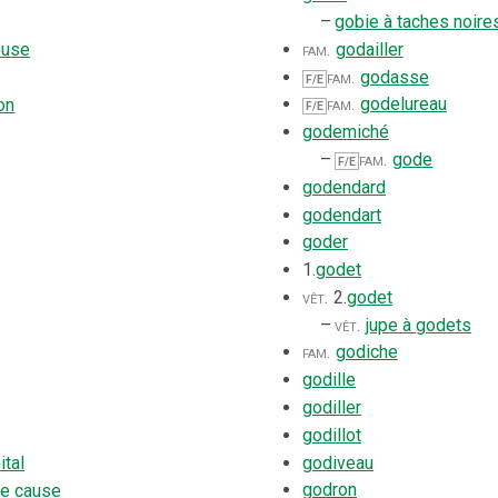
–
gobie à taches noire
fam.
godailler
euse
fam.
godasse
F/E
fam.
godelureau
on
F/E
godemiché
–
fam.
gode
F/E
godendard
godendart
goder
1.
godet
vêt.
2.
godet
–
vêt.
jupe à godets
fam.
godiche
godille
godiller
godillot
godiveau
ital
godron
 de cause