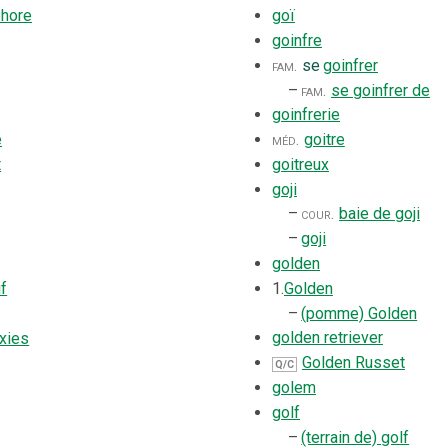
goï
phore
goinfre
fam.
se
goinfrer
–
fam.
se goinfrer de
goinfrerie
méd.
goitre
e
goitreux
t
goji
–
cour.
baie de goji
–
goji
golden
1.
Golden
if
–
(pomme) Golden
golden retriever
xies
Golden Russet
Q/C
golem
golf
–
(terrain de) golf