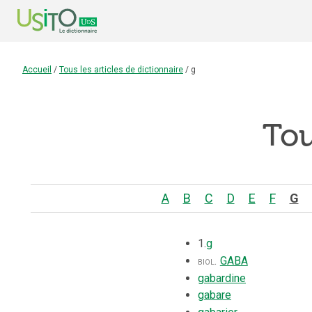
Accueil
/
Tous les articles de dictionnaire
/
g
Tou
A
B
C
D
E
F
G
1.
g
biol.
GABA
gabardine
gabare