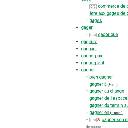
–
commerce de p
Q/C
–
être aux gages de 
–
gages
gager
–
gager que
Q/C
gageure
gagnant
gagne-pain
gagne-petit
gagner
–
bien gagner
–
gagner à
+ inf.
–
gagner au change
–
gagner de l'espace
–
gagner du terrain s
–
gagner en
+ nom
–
⊗
gagner son p
Q/C
de cause
.