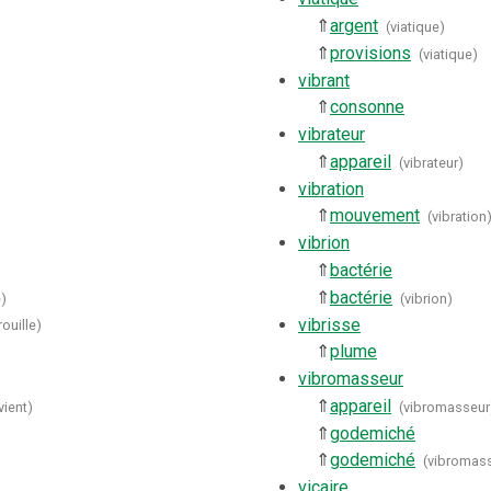
⇑
argent
(
viatique
)
⇑
provisions
(
viatique
)
vibrant
⇑
consonne
vibrateur
⇑
appareil
(
vibrateur
)
vibration
⇑
mouvement
(
vibration
vibrion
⇑
bactérie
⇑
bactérie
e
)
(
vibrion
)
vibrisse
rouille
)
⇑
plume
vibromasseur
⇑
appareil
vient
)
(
vibromasseur
⇑
godemiché
⇑
godemiché
(
vibromas
vicaire