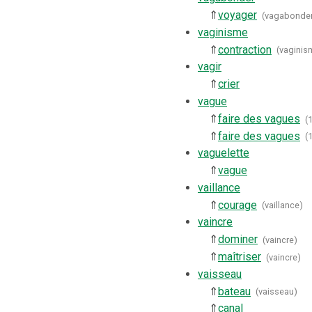
⇑
voyager
(
vagabonde
vaginisme
⇑
contraction
(
vaginis
vagir
⇑
crier
vague
⇑
faire des vagues
(
⇑
faire des vagues
(
vaguelette
⇑
vague
vaillance
⇑
courage
(
vaillance
)
vaincre
⇑
dominer
(
vaincre
)
⇑
maîtriser
(
vaincre
)
vaisseau
⇑
bateau
(
vaisseau
)
⇑
canal