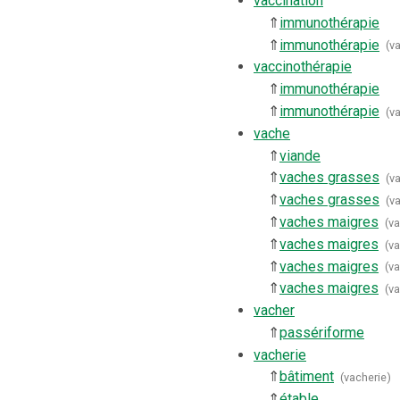
vaccination
⇑
immunothérapie
⇑
immunothérapie
(
v
vaccinothérapie
⇑
immunothérapie
⇑
immunothérapie
(
v
vache
⇑
viande
⇑
vaches grasses
(
v
⇑
vaches grasses
(
v
⇑
vaches maigres
(
v
⇑
vaches maigres
(
v
⇑
vaches maigres
(
v
⇑
vaches maigres
(
v
vacher
⇑
passériforme
vacherie
⇑
bâtiment
(
vacherie
)
⇑
étable