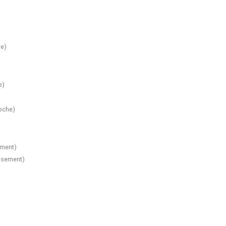
te
)
e
)
oche
)
sement
)
issement
)