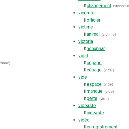
⇑
changement
(
vicissitu
vicomte
⇑
officier
victime
⇑
animal
(
victime
)
victoria
⇑
nénuphar
vidal
⇑
cépage
ériane
)
⇑
cépage
(
vidal
)
vide
⇑
espace
(
vide
)
⇑
manque
(
vide
)
⇑
perte
(
vide
)
vidéaste
⇑
cinéaste
vidéo
⇑
enregistrement