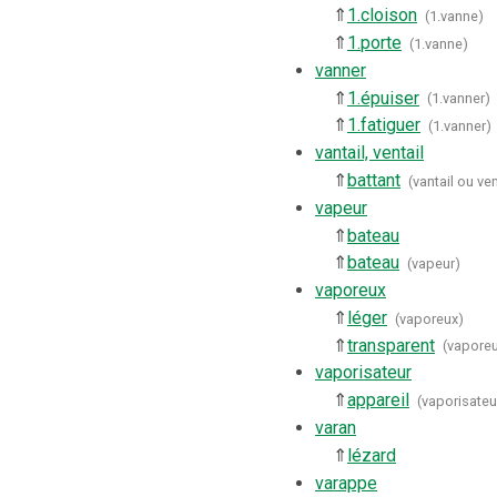
⇑
1.
cloison
(
1.vanne
)
⇑
1.
porte
(
1.vanne
)
vanner
⇑
1.
épuiser
(
1.vanner
)
⇑
1.
fatiguer
(
1.vanner
)
vantail, ventail
⇑
battant
(
vantail ou ven
vapeur
⇑
bateau
⇑
bateau
(
vapeur
)
vaporeux
⇑
léger
(
vaporeux
)
⇑
transparent
(
vapore
vaporisateur
⇑
appareil
(
vaporisateu
varan
⇑
lézard
varappe