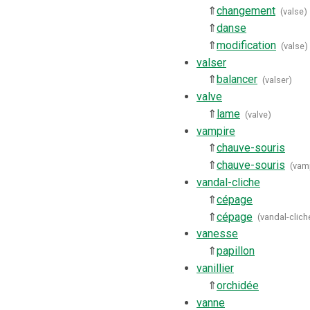
⇑
changement
(
valse
)
⇑
danse
⇑
modification
(
valse
)
valser
⇑
balancer
(
valser
)
valve
⇑
lame
(
valve
)
vampire
⇑
chauve-souris
⇑
chauve-souris
(
vam
vandal-cliche
⇑
cépage
⇑
cépage
(
vandal-clich
vanesse
⇑
papillon
vanillier
⇑
orchidée
vanne