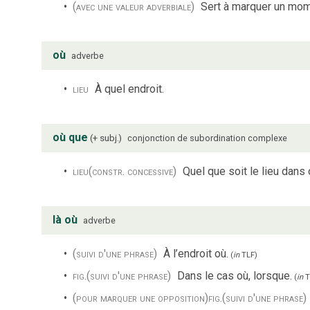
(avec une valeur adverbiale)
Sert à marquer un mom
où
adverbe
lieu
À quel endroit.
où que
+ subj.
conjonction de subordination complexe
lieu
(constr. concessive)
Quel que soit le lieu dans 
là où
adverbe
(suivi d'une phrase)
À l’endroit où.
(
in
TLF
)
fig.
(suivi d'une phrase)
Dans le cas où, lorsque.
(
in
T
(pour marquer une opposition)
fig.
(suivi d'une phrase)