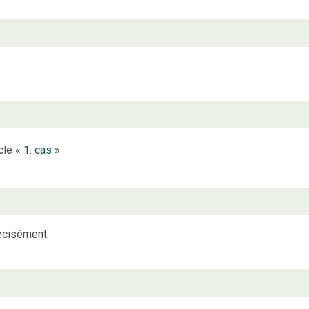
icle «
1. cas
»
écisément.