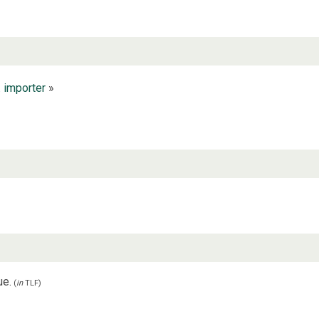
. importer
»
ue.
(
in
TLF
)