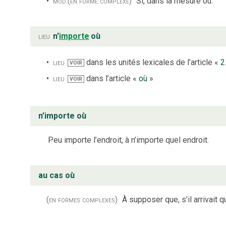
mod.
(en forme complexe)
Si, dans la mesure où.
lieu
n'
importe
où
lieu
dans les unités lexicales de l’article «
2
VOIR
lieu
dans l’article «
où
»
VOIR
n’importe où
Peu importe l’endroit, à n’importe quel endroit.
au cas où
(en formes complexes)
À supposer que, s’il arrivait q