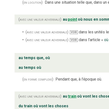
(en locution)
Dans une situation telle que, dans un é
(avec une valeur adverbiale)
au
point
où nous en som
(avec une valeur adverbiale)
dans les unités le
VOIR
(avec une valeur adverbiale)
dans l’article «
où
VOIR
au temps que, où
au temps où
(en forme complexe)
Pendant que, à l’époque où.
(avec une valeur adverbiale)
au
train
où vont les chos
du train où vont les choses