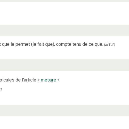
t que le permet (le fait que), compte tenu de ce que.
(
in
TLF
)
xicales de l’article «
mesure
»
»