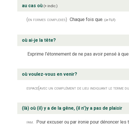
au cas où
+ indic.
(en formes complexes)
Chaque fois que.
(
in
TLF
)
où ai-je la tête?
Exprime l’étonnement de ne pas avoir pensé à que
où voulez-vous en venir?
espace
(avec un complément de lieu indiquant le terme d
(là) où (il) y a de la gêne, (il n’)y a pas de plaisir
fam.
Pour excuser ou par ironie pour dénoncer les 