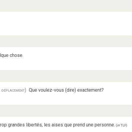
lque chose.
u déplacement)
Que voulez-vous (dire) exactement?
trop grandes libertés, les aises que prend une personne.
(
in
TLF
)