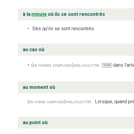
à la
minute
où ils se sont rencontrés
Dès qu’ils se sont rencontrés.
au cas où
(en formes complexes)
vieilli
ou
littér.
dans l’art
VOIR
au moment où
(en forme complexe)
vieilli
ou
littér.
Lorsque, quand pr
au point où