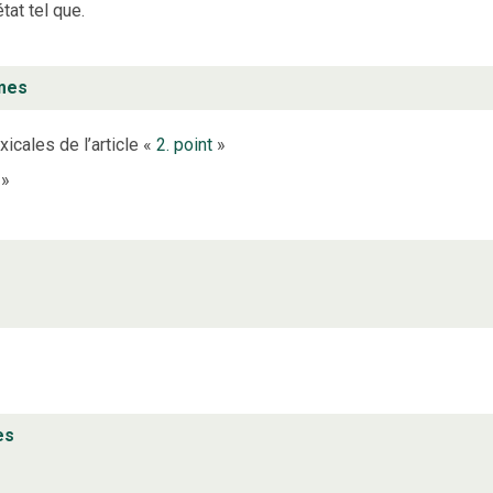
tat tel que.
mes
xicales de l’article «
2. point
»
»
es