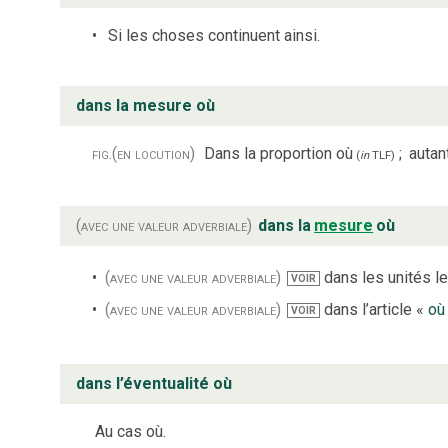
Si les choses continuent ainsi.
dans la mesure où
fig.
(en locution)
Dans la proportion où
;
autan
(
in
TLF
)
(avec une valeur adverbiale)
dans la
mesure
où
(avec une valeur adverbiale)
dans les unités le
VOIR
(avec une valeur adverbiale)
dans l’article «
où
VOIR
dans l’éventualité où
Au cas où.