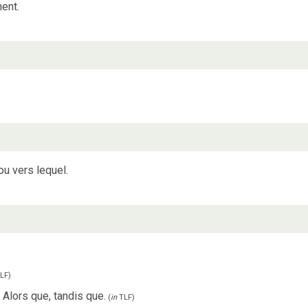
ent.
ou vers lequel.
LF
)
Alors que, tandis que.
(
in
TLF
)