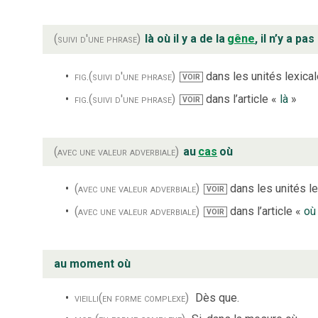
(suivi d'une phrase)
là où il y a de la
gêne
, il n’y a pas
fig.
(suivi d'une phrase)
dans les unités lexicale
VOIR
fig.
(suivi d'une phrase)
dans l’article «
là
»
VOIR
(avec une valeur adverbiale)
au
cas
où
(avec une valeur adverbiale)
dans les unités le
VOIR
(avec une valeur adverbiale)
dans l’article «
où
VOIR
au moment où
vieilli
(en forme complexe)
Dès que.