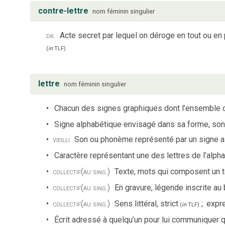
contre-lettre
nom
féminin
singulier
dr.
Acte secret par lequel on déroge en tout ou en 
(
in
TLF
)
lettre
nom
féminin
singulier
Chacun des signes graphiques dont l’ensemble co
Signe alphabétique envisagé dans sa forme, son
vieilli
Son ou phonème représenté par un signe a
Caractère représentant une des lettres de l’alpha
collectif
(au sing.)
Texte, mots qui composent un t
collectif
(au sing.)
En gravure, légende inscrite au
collectif
(au sing.)
Sens littéral, strict
;
expre
(
in
TLF
)
Écrit adressé à quelqu’un pour lui communiquer 