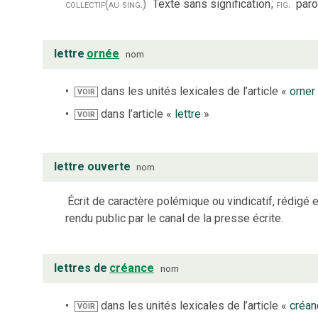
collectif
(au sing.)
Texte sans signification
;
fig.
paro
lettre
ornée
nom
dans les unités lexicales de l’article «
orner
VOIR
dans l’article «
lettre
»
VOIR
lettre ouverte
nom
Écrit de caractère polémique ou vindicatif, rédigé e
rendu public par le canal de la presse écrite.
lettres de
créance
nom
dans les unités lexicales de l’article «
créan
VOIR