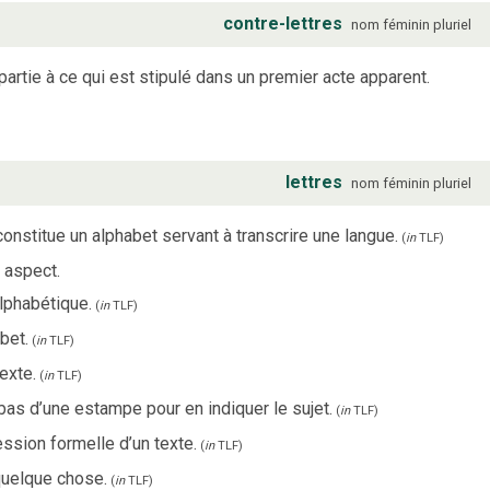
contre-lettres
nom
féminin
pluriel
partie à ce qui est stipulé dans un premier acte apparent.
lettres
nom
féminin
pluriel
nstitue un alphabet servant à transcrire une langue.
(
in
TLF
)
 aspect.
lphabétique.
(
in
TLF
)
bet.
(
in
TLF
)
exte.
(
in
TLF
)
 bas d’une estampe pour en indiquer le sujet.
(
in
TLF
)
ssion formelle d’un texte.
(
in
TLF
)
quelque chose.
(
in
TLF
)