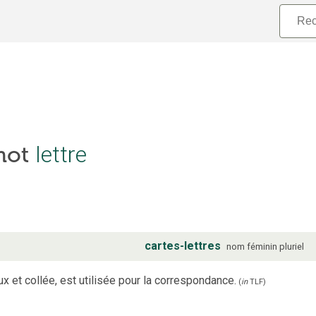
lettre
 mot
cartes-lettres
nom
féminin
pluriel
x et collée, est utilisée pour la correspondance.
(
in
TLF
)