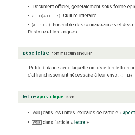
Document officiel, généralement sous forme épis
vieilli
(au plur.)
Culture littéraire.
(au plur.)
Ensemble des connaissances et des étu
l’histoire et les langues.
pèse-lettre
nom
masculin
singulier
Petite balance avec laquelle on pèse les lettres ou
d’affranchissement nécessaire à leur envoi.
(
in
TLF
)
lettre
apostolique
nom
dans les unités lexicales de l’article «
apost
VOIR
dans l’article «
lettre
»
VOIR