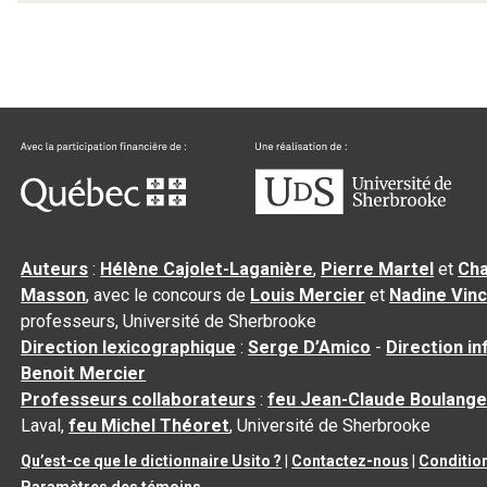
Auteurs
:
Hélène Cajolet-Laganière
,
Pierre Martel
et
Cha
Masson
, avec le concours de
Louis Mercier
et
Nadine Vin
professeurs, Université de Sherbrooke
Direction lexicographique
:
Serge D’Amico
-
Direction i
Benoit Mercier
Professeurs collaborateurs
:
feu Jean-Claude Boulange
Laval,
feu Michel Théoret
, Université de Sherbrooke
Qu’est-ce que le dictionnaire Usito ?
|
Contactez-nous
|
Condition
Paramètres des témoins