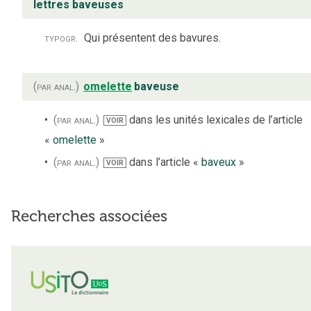
lettres baveuses
typogr.
Qui présentent des bavures.
(par anal.)
omelette
baveuse
(par anal.)
dans les unités lexicales de l’article
VOIR
«
omelette
»
(par anal.)
dans l’article «
baveux
»
VOIR
Recherches associées