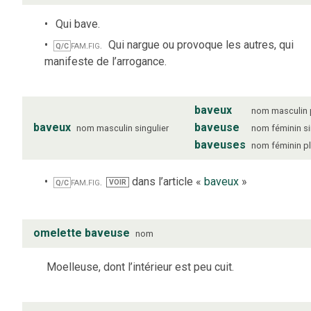
Qui bave.
fam.
fig.
Qui nargue ou provoque les autres, qui
Q/C
manifeste de l’arrogance.
baveux
nom
masculin
baveux
baveuse
nom
masculin
singulier
nom
féminin
s
baveuses
nom
féminin
pl
fam.
fig.
dans l’article «
baveux
»
VOIR
Q/C
omelette baveuse
nom
Moelleuse, dont l’intérieur est peu cuit.