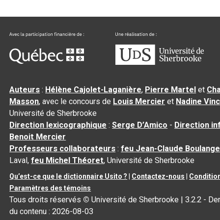
Auteurs
:
Hélène Cajolet-Laganière
,
Pierre Martel
et
Cha
Masson
, avec le concours de
Louis Mercier
et
Nadine Vin
Université de Sherbrooke
Direction lexicographique
:
Serge D’Amico
-
Direction i
Benoit Mercier
Professeurs collaborateurs
:
feu Jean-Claude Boulange
Laval,
feu Michel Théoret
, Université de Sherbrooke
Qu’est-ce que le dictionnaire Usito ?
|
Contactez-nous
|
Condition
Paramètres des témoins
Tous droits réservés
©
Université de Sherbrooke |
3.2.2
- Der
du contenu :
2026-08-03