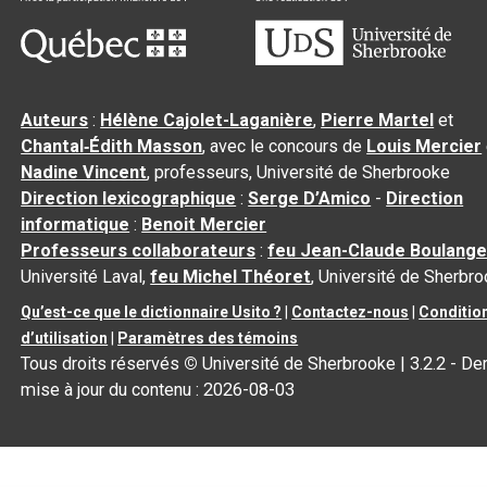
Auteurs
:
Hélène Cajolet-Laganière
,
Pierre Martel
et
Chantal‑Édith Masson
, avec le concours de
Louis Mercier
Nadine Vincent
, professeurs, Université de Sherbrooke
Direction lexicographique
:
Serge D’Amico
-
Direction
informatique
:
Benoit Mercier
Professeurs collaborateurs
:
feu Jean-Claude Boulange
Université Laval,
feu Michel Théoret
, Université de Sherbr
Qu’est-ce que le dictionnaire Usito ?
|
Contactez-nous
|
Conditio
d’utilisation
|
Paramètres des témoins
Tous droits réservés
©
Université de Sherbrooke |
3.2.2
- Der
mise à jour du contenu :
2026-08-03