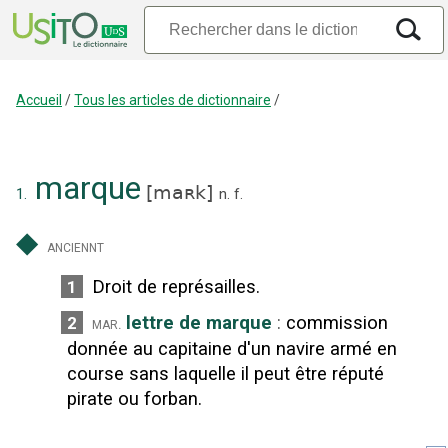
Accueil
/
Tous les articles de dictionnaire
/
marque
[
maʀk
]
1.
n.
f.
◆
anciennt
Droit de représailles.
1
lettre de marque
:
commission
2
mar.
donnée au capitaine d'un navire armé en
course sans laquelle il peut être réputé
pirate ou forban.