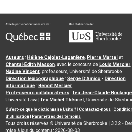
Auteurs
:
Hélène Cajolet-Laganière
,
Pierre Martel
et
Chantal‑Édith Masson
, avec le concours de
Louis Mercier
Nadine Vincent
, professeurs, Université de Sherbrooke
Direction lexicographique
:
Serge D’Amico
-
Direction
informatique
:
Benoit Mercier
Professeurs collaborateurs
:
feu Jean-Claude Boulange
Université Laval,
feu Michel Théoret
, Université de Sherbr
Qu’est-ce que le dictionnaire Usito ?
|
Contactez-nous
|
Conditio
d’utilisation
|
Paramètres des témoins
Tous droits réservés
©
Université de Sherbrooke |
3.2.2
- Der
mise à jour du contenu :
2026-08-03