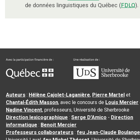
de données linguistiques du Québec (
FDLQ
).
Auteurs
:
Hélène Cajolet-Laganière
,
Pierre Martel
et
Chantal‑Édith Masson
, avec le concours de
Louis Mercier
Nadine Vincent
, professeurs, Université de Sherbrooke
Direction lexicographique
:
Serge D’Amico
-
Direction
informatique
:
Benoit Mercier
Professeurs collaborateurs
:
feu Jean-Claude Boulange
Université Laval,
feu Michel Théoret
, Université de Sherbr