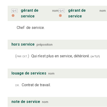
gérant de
gérant de
nom
nom
Q/C
Q/C
⊗
⊗
service
service
Chef
de service.
hors service
préposition
(par ext.)
Qui n’est plus en service, détérioré.
(
in
TLF
)
louage de services
nom
dr.
Contrat de travail.
note de service
nom