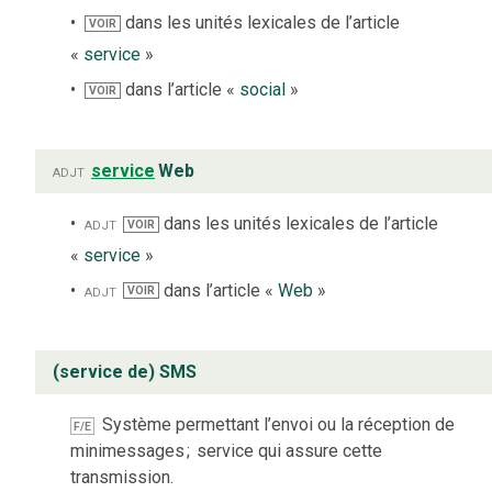
dans les unités lexicales de l’article
VOIR
«
service
»
dans l’article «
social
»
VOIR
adjt
service
Web
adjt
dans les unités lexicales de l’article
VOIR
«
service
»
adjt
dans l’article «
Web
»
VOIR
(service de) SMS
Système permettant l’envoi ou la réception de
F/E
minimessages
;
service qui assure cette
transmission.