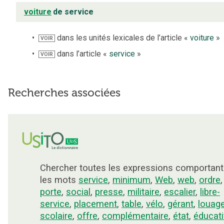
voiture
de service
dans les unités lexicales de l’article «
voiture
»
VOIR
dans l’article «
service
»
VOIR
Recherches associées
Chercher toutes les expressions comportant
les mots
service
,
minimum
,
Web
,
web
,
ordre
,
porte
,
social
,
presse
,
militaire
,
escalier
,
libre-
service
,
placement
,
table
,
vélo
,
gérant
,
louag
scolaire
,
offre
,
complémentaire
,
état
,
éducati