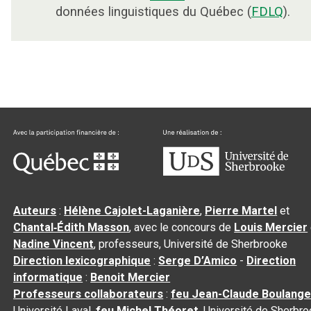
données linguistiques du Québec (
FDLQ
).
Auteurs
:
Hélène Cajolet-Laganière
,
Pierre Martel
et
Chantal‑Édith Masson
, avec le concours de
Louis Mercier
Nadine Vincent
, professeurs, Université de Sherbrooke
Direction lexicographique
:
Serge D’Amico
-
Direction
informatique
:
Benoit Mercier
Professeurs collaborateurs
:
feu Jean-Claude Boulange
Université Laval,
feu Michel Théoret
, Université de Sherbr