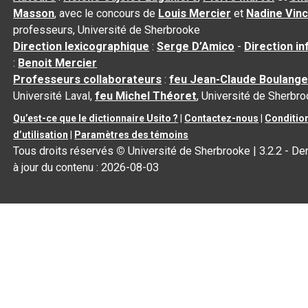
Masson
, avec le concours de
Louis Mercier
et
Nadine Vin
professeurs, Université de Sherbrooke
Direction lexicographique
:
Serge D’Amico
-
Direction i
:
Benoit Mercier
Professeurs collaborateurs
:
feu Jean-Claude Boulange
Université Laval,
feu Michel Théoret
, Université de Sherbr
Qu’est-ce que le dictionnaire Usito ?
|
Contactez-nous
|
Conditio
d’utilisation
|
Paramètres des témoins
Tous droits réservés
©
Université de Sherbrooke |
3.2.2
- De
à jour du contenu :
2026-08-03