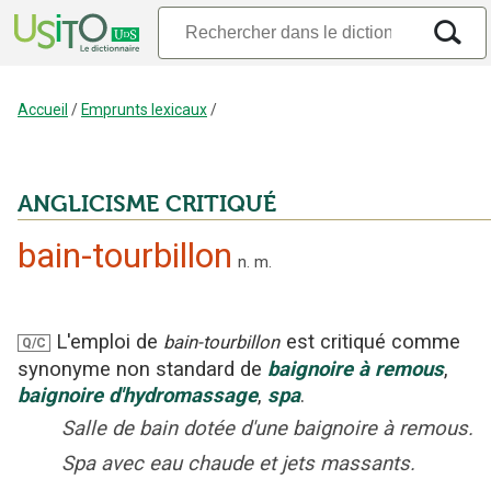
Accueil
/
Emprunts lexicaux
/
ANGLICISME CRITIQUÉ
bain-tourbillon
n.
m.
L'emploi
de
est critiqué
comme
bain-tourbillon
Q/C
synonyme non standard
de
baignoire à remous
,
baignoire d'hydromassage
,
spa
.
Salle de bain dotée d'une baignoire à remous.
Spa avec eau chaude et jets massants.