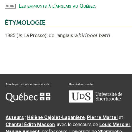
Les emprunts à l’anglais au Québec
.
VOIR
ÉTYMOLOGIE
1985
(
in
La Presse
);
de l'anglais
whirlpool bath
.
Auteurs
:
Hélène Cajolet-Laganière
,
Pierre Martel
et
Chantal‑Édith Masson
, avec le concours de
Louis Mercier
Nadine Vincent
, professeurs, Université de Sherbrooke