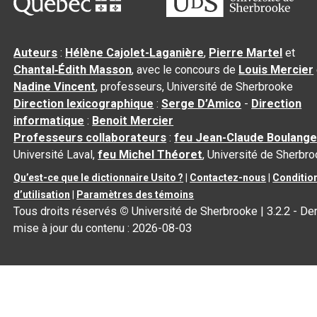
Auteurs
:
Hélène Cajolet-Laganière
,
Pierre Martel
et
Chantal‑Édith Masson
, avec le concours de
Louis Mercier
Nadine Vincent
, professeurs, Université de Sherbrooke
Direction lexicographique
:
Serge D’Amico
-
Direction
informatique
:
Benoit Mercier
Professeurs collaborateurs
:
feu Jean-Claude Boulange
Université Laval,
feu Michel Théoret
, Université de Sherbr
Qu’est-ce que le dictionnaire Usito ?
|
Contactez-nous
|
Conditio
d’utilisation
|
Paramètres des témoins
Tous droits réservés
©
Université de Sherbrooke |
3.2.2
- Der
mise à jour du contenu :
2026-08-03