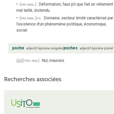
(par anal.)
Déformation, faux pli que fait un vêtement
mal taillé, distendu.
(par anal.)
fig.
Domaine, secteur limité caractérisé par
l’existence d’un phénomène politique, économique,
social.
poche
poches
adjectif
épicène
singulier
adjectif
épicène
pluriel
(très fam.)
Nul, mauvais.
Q/C
Recherches associées