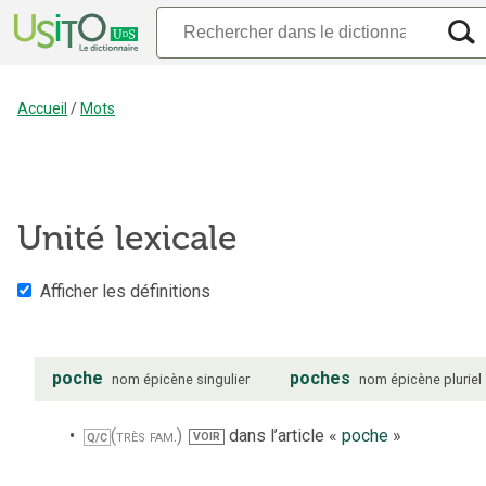
Accueil
/
Mots
Unité lexicale
Afficher les définitions
poche
poches
nom
épicène
singulier
nom
épicène
pluriel
(très fam.)
dans l’article «
poche
»
VOIR
Q/C