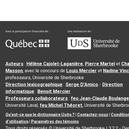
Auteurs
:
Hélène Cajolet-Laganière
,
Pierre Martel
et
Cha
Masson
, avec le concours de
Louis Mercier
et
Nadine Vin
professeurs, Université de Sherbrooke
Direction lexicographique
:
Serge D’Amico
-
Direction
informatique
:
Benoit Mercier
Professeurs collaborateurs
:
feu Jean-Claude Boulange
Université Laval,
feu Michel Théoret
, Université de Sherbr
Qu’est-ce que le dictionnaire Usito ?
|
Contactez-nous
|
Conditio
d’utilisation
|
Paramètres des témoins
Tous droits réservés
©
Université de Sherbrooke |
3.2.2
- De