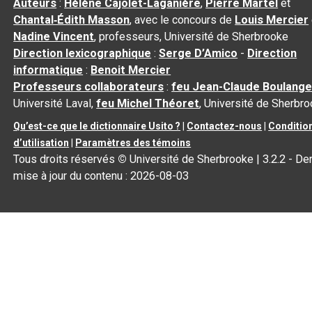
Auteurs
:
Hélène Cajolet-Laganière
,
Pierre Martel
et
Chantal‑Édith Masson
, avec le concours de
Louis Mercier
Nadine Vincent
, professeurs, Université de Sherbrooke
Direction lexicographique
:
Serge D’Amico
-
Direction
informatique
:
Benoit Mercier
Professeurs collaborateurs
:
feu Jean-Claude Boulange
Université Laval,
feu Michel Théoret
, Université de Sherbr
Qu’est-ce que le dictionnaire Usito ?
|
Contactez-nous
|
Conditio
d’utilisation
|
Paramètres des témoins
Tous droits réservés
©
Université de Sherbrooke |
3.2.2
- Der
mise à jour du contenu :
2026-08-03