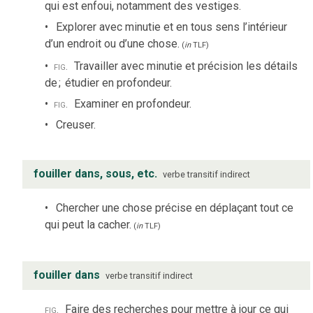
qui est enfoui, notamment des vestiges.
Explorer avec minutie et en tous sens l’intérieur
d’un endroit ou d’une chose.
(
in
TLF
)
fig.
Travailler avec minutie et précision les détails
de
;
étudier en profondeur.
fig.
Examiner en profondeur.
Creuser.
fouiller dans, sous, etc.
verbe
transitif indirect
Chercher une chose précise en déplaçant tout ce
qui peut la cacher.
(
in
TLF
)
fouiller dans
verbe
transitif indirect
fig.
Faire des recherches pour mettre à jour ce qui