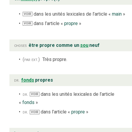
dans les unités lexicales de l’article «
main
»
VOIR
dans l’article «
propre
»
VOIR
choses
être propre comme un
sou
neuf
(par ext.)
Très propre.
dr.
fonds
propres
dr.
dans les unités lexicales de l’article
VOIR
«
fonds
»
dr.
dans l’article «
propre
»
VOIR