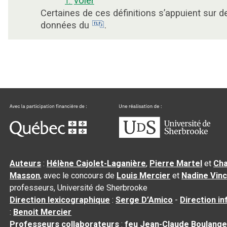
voler
1.
Certaines de ces définitions s’appuient sur d
données du
.
Auteurs
:
Hélène Cajolet-Laganière
,
Pierre Martel
et
Cha
Masson
, avec le concours de
Louis Mercier
et
Nadine Vin
professeurs, Université de Sherbrooke
Direction lexicographique
:
Serge D’Amico
-
Direction i
:
Benoit Mercier
Professeurs collaborateurs
:
feu Jean-Claude Boulange