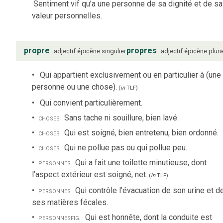
Sentiment vif qu’a une personne de sa dignité et de sa
valeur personnelles.
propre
propres
adjectif
épicène
singulier
adjectif
épicène
pluri
Qui appartient exclusivement ou en particulier à (une
personne ou une chose).
(
in
TLF
)
Qui convient particulièrement.
choses
Sans tache ni souillure, bien lavé.
choses
Qui est soigné, bien entretenu, bien ordonné.
choses
Qui ne pollue pas ou qui pollue peu.
personnes
Qui a fait une toilette minutieuse, dont
l’aspect extérieur est soigné, net.
(
in
TLF
)
personnes
Qui contrôle l’évacuation de son urine et d
ses matières fécales.
personnes
fig.
Qui est honnête, dont la conduite est