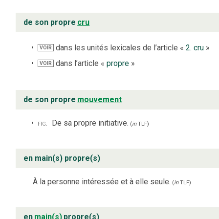
de son propre
cru
dans les unités lexicales de l’article «
2. cru
»
VOIR
dans l’article «
propre
»
VOIR
de son propre
mouvement
fig.
De sa propre initiative.
(
in
TLF
)
en main(s) propre(s)
À la personne intéressée et à elle seule.
(
in
TLF
)
en
main(s)
propre(s)