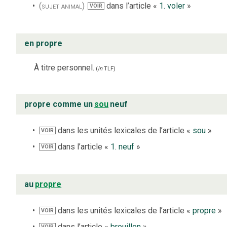
(sujet animal)
dans l’article «
1. voler
»
VOIR
en propre
À titre personnel.
(
in
TLF
)
propre comme un
sou
neuf
dans les unités lexicales de l’article «
sou
»
VOIR
dans l’article «
1. neuf
»
VOIR
au
propre
dans les unités lexicales de l’article «
propre
»
VOIR
dans l’article «
brouillon
»
VOIR