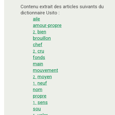
Contenu extrait des articles suivants du
dictionnaire Usito :
aile
amour-propre
bien
2.
brouillon
chef
cru
2.
fonds
main
mouvement
moyen
2.
neuf
1.
nom
propre
sens
1.
sou