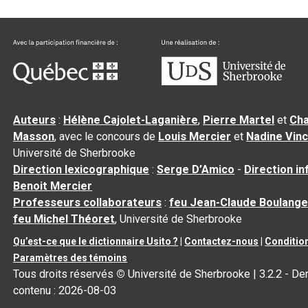
Auteurs
:
Hélène Cajolet-Laganière
,
Pierre Martel
et
Cha
Masson
, avec le concours de
Louis Mercier
et
Nadine Vin
Université de Sherbrooke
Direction lexicographique
:
Serge D’Amico
-
Direction i
Benoit Mercier
Professeurs collaborateurs
:
feu Jean-Claude Boulange
feu Michel Théoret
, Université de Sherbrooke
Qu’est-ce que le dictionnaire Usito ?
|
Contactez-nous
|
Condition
Paramètres des témoins
Tous droits réservés
©
Université de Sherbrooke |
3.2.2
- Der
contenu :
2026-08-03