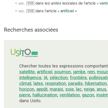
méd.
dans les unités lexicales de l’article «
venti
VOIR
méd.
dans l’article «
artificiel
»
VOIR
Recherches associées
Chercher toutes les expressions comportant
satellite
,
artificiel
,
poumon
,
jambe
,
rein
,
mouc
intelligence
,
IA
,
sélection
,
frontière
,
pollinisat
climat
,
latex
,
respiration
,
paradis
,
hibernation
horizon
,
appât
,
marais
,
soie
,
lac
,
neige
,
anus
pierre
,
hallucination
,
ventilation
,
gazon
,
insém
dans Usito.