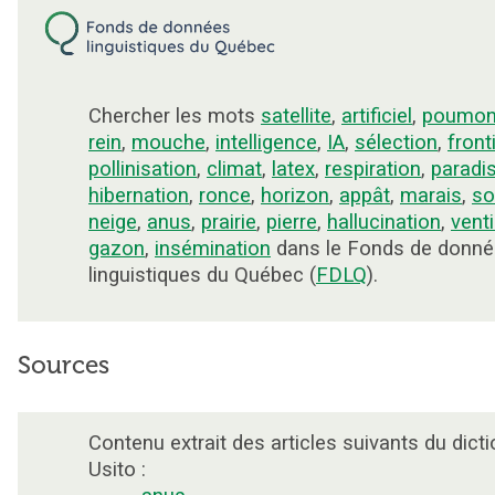
Chercher les mots
satellite
,
artificiel
,
poumo
rein
,
mouche
,
intelligence
,
IA
,
sélection
,
front
pollinisation
,
climat
,
latex
,
respiration
,
paradi
hibernation
,
ronce
,
horizon
,
appât
,
marais
,
so
neige
,
anus
,
prairie
,
pierre
,
hallucination
,
venti
gazon
,
insémination
dans le Fonds de donn
linguistiques du Québec (
FDLQ
).
Sources
Contenu extrait des articles suivants du dicti
Usito :