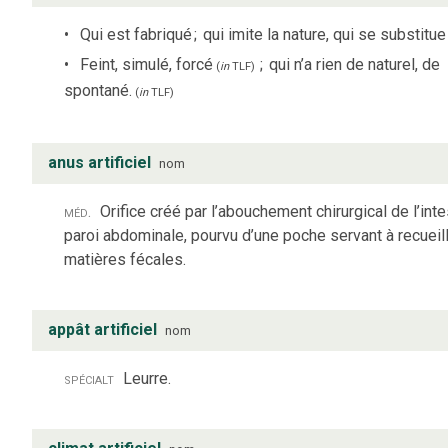
Qui est fabriqué
;
qui imite la nature, qui se substitue
Feint, simulé, forcé
;
qui n’a rien de naturel, de
(
in
TLF
)
spontané.
(
in
TLF
)
anus artificiel
nom
méd.
Orifice créé par l’abouchement chirurgical de l’intes
paroi abdominale, pourvu d’une poche servant à recueill
matières fécales.
appât artificiel
nom
spécialt
Leurre.