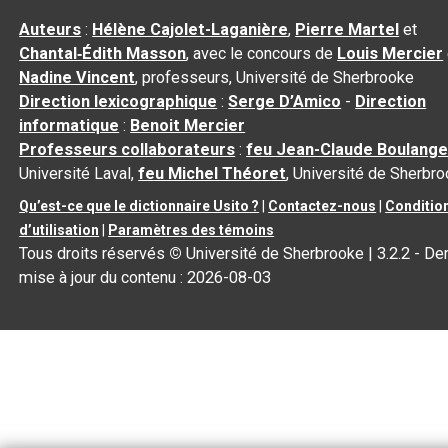
Auteurs
:
Hélène Cajolet-Laganière
,
Pierre Martel
et
Chantal‑Édith Masson
, avec le concours de
Louis Mercier
Nadine Vincent
, professeurs, Université de Sherbrooke
Direction lexicographique
:
Serge D’Amico
-
Direction
informatique
:
Benoit Mercier
Professeurs collaborateurs
:
feu Jean-Claude Boulange
Université Laval,
feu Michel Théoret
, Université de Sherbr
Qu’est-ce que le dictionnaire Usito ?
|
Contactez-nous
|
Conditio
d’utilisation
|
Paramètres des témoins
Tous droits réservés
©
Université de Sherbrooke |
3.2.2
- Der
mise à jour du contenu :
2026-08-03