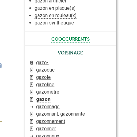
gazon artificiel
gazon en plaque(s)
gazon en rouleau(x)
gazon synthétique
cooccurrents
Voisinage
gazo-
gazoduc
gazole
gazoline
gazomètre
gazon
gazonnage
gazonnant, gazonnante
gazonnement
gazonner
gazonneux