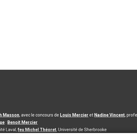
th Masson
, avec le concours de
Louis Mercier
et
Nadine Vincent
, prof
que
:
Benoit Mercier
ité Laval,
feu Michel Théoret
, Université de Sherbrooke