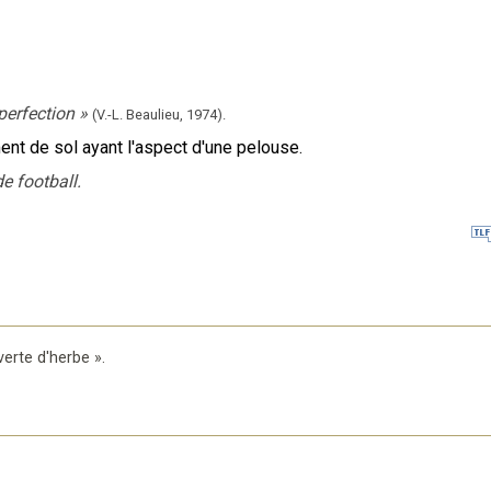
perfection
»
(V.-L. Beaulieu,
1974).
nt de sol ayant l'aspect d'une pelouse.
e football.
verte d'herbe
».