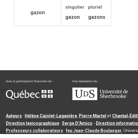
singulier
pluriel
gazon
gazon
gazons
Auteurs
:
Hélène Cajolet-Laganière
,
Pierre Martel
et
Chantal‑Édi
Direction lexicographique
:
Serge D’Amico
-
Direction informati
Professeurs collaborateurs
:
feu Jean-Claude Boulanger
, Univers