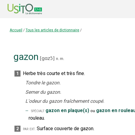
Accueil
/
Tous les articles de dictionnaire
/
gazon
[
gɑzɔ̃
]
n.
m.
Herbe très courte et très fine.
1
Tondre le gazon.
Semer du gazon.
L'odeur du gazon fraîchement coupé.
‒
gazon en plaque(s)
gazon en rouleau
spécialt
ou
rouleau.
Surface couverte de gazon.
2
par ext.