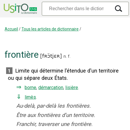
Accueil
/
Tous les articles de dictionnaire
/
frontière
[
fʀɔ̃tjɛʀ
]
n.
f.
Limite qui détermine l'étendue d'un territoire
1
ou qui sépare deux États.
⇒
borne
,
démarcation
,
lisière
.
⇓
limès
.
Au-delà, par-delà les frontières.
Être aux frontières d’un territoire.
Franchir, traverser une frontière.