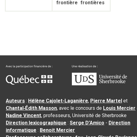
frontière
frontières
Auteurs
:
Hélène Cajolet-Laganière
,
Pierre Martel
et
Chantal‑Édith Masson
, avec le concours de
Louis Mercier
Nadine Vincent
, professeurs, Université de Sherbrooke
Direction lexicographique
:
Serge D’Amico
-
Direction
informatique
:
Benoit Mercier