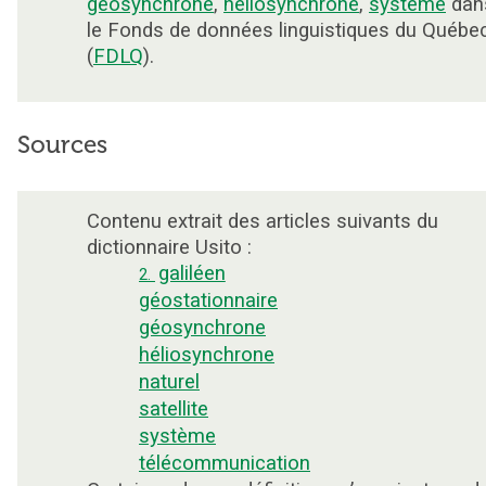
géosynchrone
,
héliosynchrone
,
système
dan
le Fonds de données linguistiques du Québe
(
FDLQ
).
Sources
Contenu extrait des articles suivants du
dictionnaire Usito :
galiléen
2.
géostationnaire
géosynchrone
héliosynchrone
naturel
satellite
système
télécommunication