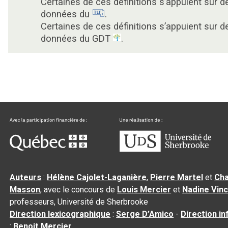
Certaines de ces définitions s’appuient sur d
données du
.
Certaines de ces définitions s’appuient sur d
données du GDT
.
Auteurs
:
Hélène Cajolet-Laganière
,
Pierre Martel
et
Cha
Masson
, avec le concours de
Louis Mercier
et
Nadine Vin
professeurs, Université de Sherbrooke
Direction lexicographique
:
Serge D’Amico
-
Direction i
:
Benoit Mercier