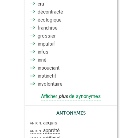
⇒
cru
⇒
décontracté
⇒
écologique
⇒
franchise
⇒
grossier
⇒
impulsif
⇒
infus
⇒
inné
⇒
insouciant
⇒
instinctif
⇒
involontaire
Afficher
plus
de synonymes
Antonymes
acquis
anton.
apprêté
anton.