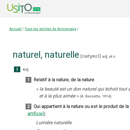
Accueil
/
Tous les articles de dictionnaire
/
naturel
,
naturelle
[
natyʀɛl
]
adj.
et
n.
I
Adj.
Relatif à la nature
;
de la nature.
1
«
la beauté est un don naturel qui échoit tout
et à la plus aimée
»
(A. Bessette,
1914).
Qui appartient à la nature ou est le produit de la
2
artificiel
).
Lumière naturelle.