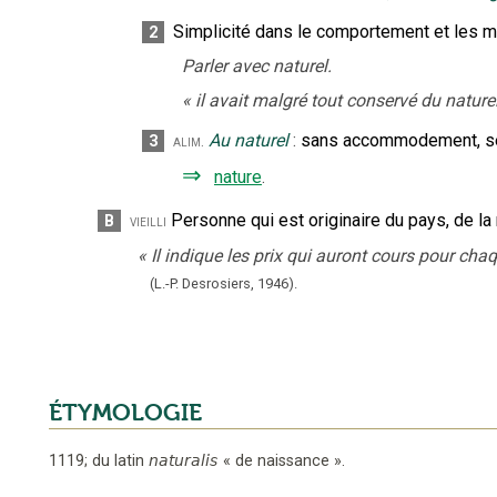
Simplicité dans le comportement et les 
2
Parler avec naturel.
«
il avait malgré tout conservé du natur
Au naturel
:
sans accommodement, se
3
alim.
⇒
nature
.
Personne qui est originaire du pays, de la 
B
vieilli
«
Il indique les prix qui auront cours pour chaq
(L.-P. Desrosiers,
1946).
ÉTYMOLOGIE
1119
;
du latin
naturalis
«
de naissance
».