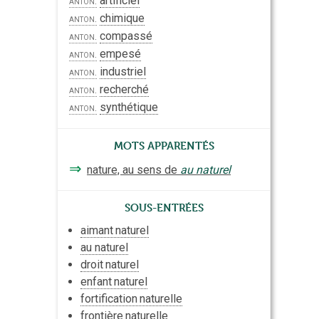
artificiel
anton.
chimique
anton.
compassé
anton.
empesé
anton.
industriel
anton.
recherché
anton.
synthétique
anton.
Mots apparentés
⇒
nature, au sens de
au naturel
Sous-entrées
aimant
naturel
au naturel
droit
naturel
enfant
naturel
fortification
naturelle
frontière
naturelle