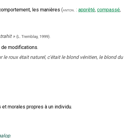
e comportement, les manières
(
:
apprêté
,
compassé
,
anton.
trahit
»
(L. Tremblay,
1999).
i de modifications.
le roux était naturel, c'était le blond vénitien, le blond du
et morales propres à un individu.
 galop
.