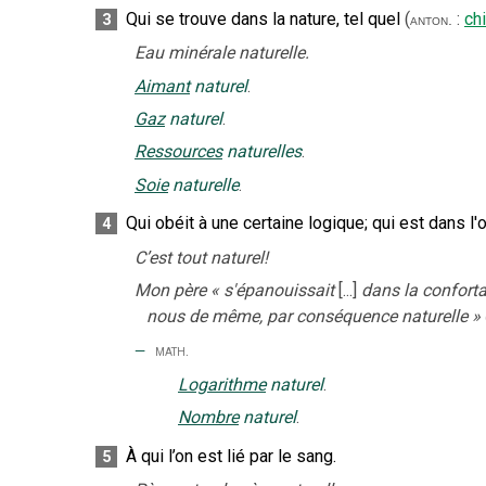
Qui se trouve dans la nature, tel quel
(
:
ch
3
anton.
Eau minérale naturelle.
Aimant
naturel
.
Gaz
naturel
.
Ressources
naturelles
.
Soie
naturelle
.
Qui obéit à une certaine logique
;
qui est dans l'
4
C’est tout naturel!
Mon père
«
s'épanouissait
[...]
dans la conforta
nous de même, par conséquence naturelle
»
‒
math.
Logarithme
naturel
.
Nombre
naturel
.
À qui l’on est lié par le sang.
5