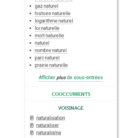
gaz
naturel
histoire
naturelle
logarithme
naturel
loi
naturelle
mort
naturelle
naturel
nombre
naturel
parc
naturel
prairie
naturelle
Afficher
plus
de sous-entrées
cooccurrents
Voisinage
naturalisation
naturaliser
naturalisme