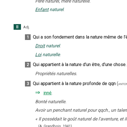
Père naturel, mère naturelle.
Enfant
naturel
.
II
Adj.
Qui a son fondement dans la nature même de l’ê
1
Droit
naturel
.
Loi
naturelle
.
Qui appartient à la nature d’un être, d’une chose.
2
Propriétés naturelles.
Qui appartient à la nature profonde de qqn
(
3
anto
⇒
inné
.
Bonté naturelle.
Avoir un penchant naturel pour qqch., un talen
«
Il possédait le goût naturel de l'aventure, et 
(A. Grandbois,
1941).