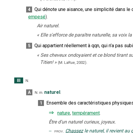
Qui dénote une aisance, une simplicité dans l
4
empesé
).
Air naturel.
«
Elle s'efforce de paraître naturelle, sa voix la 
Qui appartient réellement à qqn, qui n’a pas sub
5
«
Ses cheveux ondoyaient et ce blond tirant sur 
Titien!
»
(M. LaRue,
2002).
III
N.
naturel
.
A
N.
m.
Ensemble des caractéristiques physiques 
1
⇒
nature
,
tempérament
.
Être d’un naturel curieux, joyeux.
‒
Chassez
le naturel, il revient au
prov.