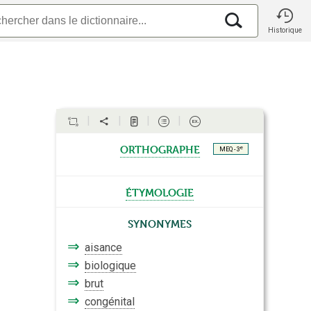
Historique
orthographe
e
MEQ - 3
étymologie
Synonymes
⇒
aisance
⇒
biologique
⇒
brut
⇒
congénital