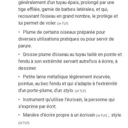
généralement d’un tuyau épais, prolongé par une
tige effilée, garnie de barbes latérales, et qui,
recouvrant l’oiseau en grand nombre, le protège et
lui permet de voler.
(
in
TLF
)
Plume de certains oiseaux préparée pour
diverses utilisations pratiques ou pour servir de
parure.
Grosse plume d’oiseau au tuyau taillé en pointe et
fendu à son extrémité servant autrefois à écrire, à
dessiner.
Petite lame métallique légèrement incurvée,
pointue, au bec fendu et qui s’adapte à l’extrémité
d’un porte-plume, d’un stylo.
(
in
TLF
)
Instrument qu’utilise l’écrivain, la personne qui
s’exprime par écrit.
Manière d’écrire propre à un écrivain
;
style.
(
in
TLF
)
(
in
TLF
)