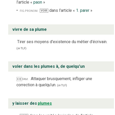
l’article «
paon
»
fig.
pronom.
dans l’article «
1. parer
»
VOIR
vivre de sa plume
Tirer ses moyens d’existence du métier d’écrivain.
(
in
TLF
)
voler dans les plumes à, de quelqu’un
fam.
Attaquer brusquement, infliger une
F/E
correction à quelqu’un.
(
in
TLF
)
y laisser des
plumes