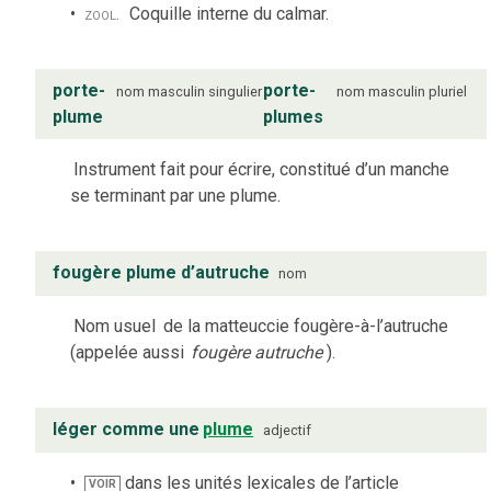
zool.
Coquille interne du calmar.
porte-
porte-
nom
masculin
singulier
nom
masculin
pluriel
plume
plumes
Instrument fait pour écrire, constitué d’un manche
se terminant par une plume.
fougère plume d’autruche
nom
Nom usuel
de la matteuccie fougère-à-l’autruche
(appelée aussi
fougère autruche
).
léger comme une
plume
adjectif
dans les unités lexicales de l’article
VOIR