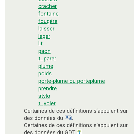
cracher
fontaine
fougère
laisser
léger
lit
paon
parer
1.
plume
poids
porte-plume ou porteplume
prendre
stylo
voler
1.
Certaines de ces définitions s’appuient sur
des données du
.
Certaines de ces définitions s’appuient sur
des données du GDT
.