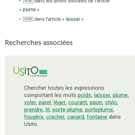
dans les unités lexicales de l’article
VOIR
«
plume
»
dans l’article «
laisser
»
VOIR
Recherches associées
Chercher toutes les expressions
comportant les mots
poids
,
laisser
,
plume
,
voler
,
parer
,
léger
,
courant
,
paon
,
stylo
,
prendre
,
lit
,
porte-plume
,
porteplume
,
fougère
,
cracher
,
canard
,
fontaine
dans
Usito.