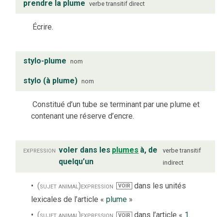
prendre la plume
verbe
transitif direct
Écrire.
stylo-plume
nom
stylo (à plume)
nom
Constitué d’un tube se terminant par une plume et
contenant une réserve d’encre.
expression
voler dans les
plumes
à, de
verbe
transitif
quelqu’un
indirect
(sujet animal)
expression
dans les unités
VOIR
lexicales de l’article «
plume
»
(sujet animal)
expression
dans l’article «
1.
VOIR