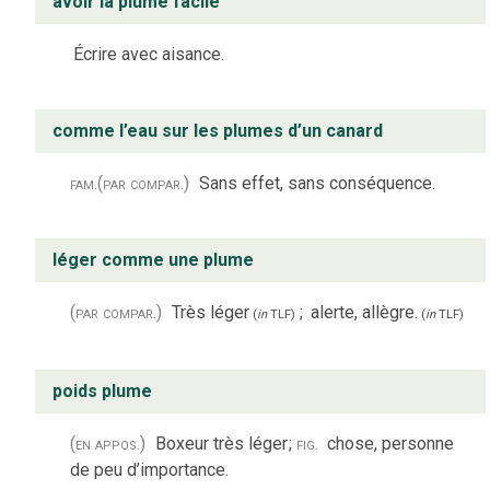
avoir la plume facile
Écrire avec aisance.
comme l’eau sur les plumes d’un canard
fam.
(par compar.)
Sans effet, sans conséquence.
léger comme une plume
(par compar.)
Très léger
;
alerte, allègre.
(
in
TLF
)
(
in
TLF
)
poids plume
(en appos.)
Boxeur très léger
;
fig.
chose, personne
de peu d’importance.