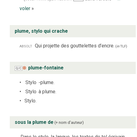
voler
»
plume, stylo qui crache
absolt
Qui projette des gouttelettes d’encre.
(
in
TLF
)
⊗
plume-fontaine
Q/C
Stylo
-plume.
Stylo
à plume.
Stylo.
sous la plume de
+ nom dʼauteur
Dans le style, la langue, les textes de tel écrivain.