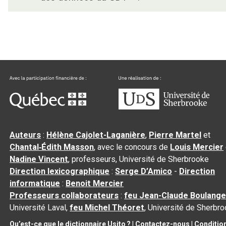
Auteurs
:
Hélène Cajolet-Laganière
,
Pierre Martel
et
Chantal‑Édith Masson
, avec le concours de
Louis Mercier
Nadine Vincent
, professeurs, Université de Sherbrooke
Direction lexicographique
:
Serge D’Amico
-
Direction
informatique
:
Benoit Mercier
Professeurs collaborateurs
:
feu Jean-Claude Boulange
Université Laval,
feu Michel Théoret
, Université de Sherbr
Qu’est-ce que le dictionnaire Usito ?
|
Contactez-nous
|
Conditio