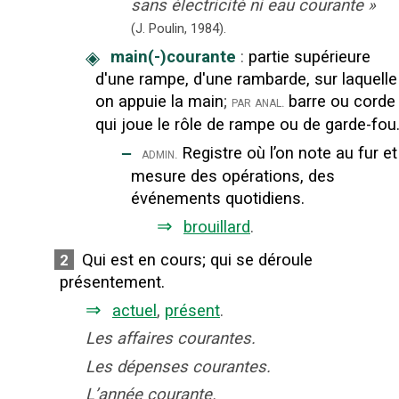
sans électricité ni eau courante
»
(J. Poulin,
1984).
◈
main(-)courante
:
partie supérieure
d'une rampe, d'une rambarde, sur laquelle
on appuie la main
;
barre ou corde
par anal.
qui joue le rôle de rampe ou de garde-fou
‒
Registre où l’on note au fur et
admin.
mesure des opérations, des
événements quotidiens.
⇒
brouillard
.
Qui est en cours
;
qui se déroule
2
présentement.
⇒
actuel
,
présent
.
Les affaires courantes.
Les dépenses courantes.
L’année courante.