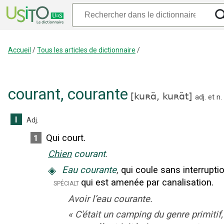
Accueil
/
Tous les articles de dictionnaire
/
courant
,
courante
[
kuʀɑ̃,
kuʀɑ̃t
]
adj.
et
n.
I
Adj.
Qui court.
1
Chien
courant
.
◈
Eau courante
,
qui coule sans interrupti
qui est amenée par canalisation.
spécialt
Avoir l’eau courante.
«
C'était un camping du genre primitif,