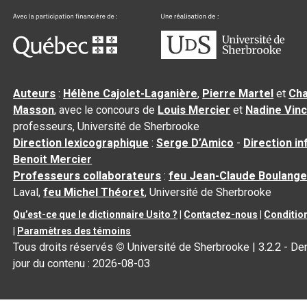
Auteurs
:
Hélène Cajolet-Laganière
,
Pierre Martel
et
Cha
Masson
, avec le concours de
Louis Mercier
et
Nadine Vin
professeurs, Université de Sherbrooke
Direction lexicographique
:
Serge D’Amico
-
Direction i
Benoit Mercier
Professeurs collaborateurs
:
feu Jean-Claude Boulange
Laval,
feu Michel Théoret
, Université de Sherbrooke
Qu’est-ce que le dictionnaire Usito ?
|
Contactez-nous
|
Condition
|
Paramètres des témoins
Tous droits réservés
©
Université de Sherbrooke |
3.2.2
- Der
jour du contenu :
2026-08-03