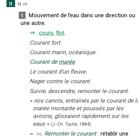
II
N.
m.
Mouvement de l’eau dans une direction ou
1
une autre.
⇒
cours
,
flot
.
Courant fort.
Courant marin, océanique.
Courant de
marée
.
Le courant d’un fleuve.
Nager contre le courant.
Suivre, descendre, remonter le courant.
«
nos canots, entraînés par le courant de l
marée montante et poussés par les
avirons, glissaient rapidement sur les
eaux
»
(J.-Ch. Taché,
1884).
‒
Remonter le courant
:
rétablir une
fig.