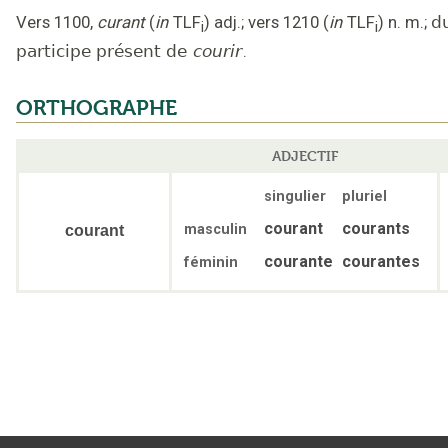
Vers 1100
,
curant
(
in
TLF
)
adj.
;
vers 1210
(
in
TLF
)
n. m.
;
d
i
i
participe présent de
courir
.
ORTHOGRAPHE
ADJECTIF
singulier
pluriel
courant
courants
masculin
courant
courante
courantes
féminin