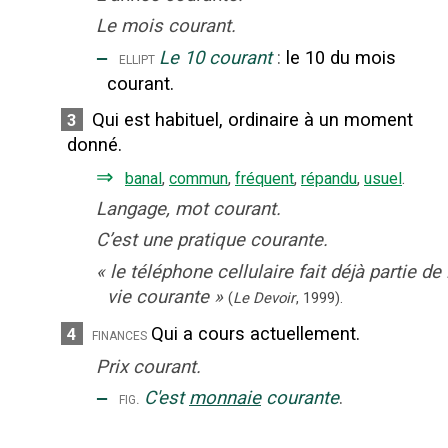
Le mois courant.
‒
Le 10 courant
:
le 10 du mois
ellipt
courant.
Qui est habituel, ordinaire à un moment
3
donné.
⇒
banal
,
commun
,
fréquent
,
répandu
,
usuel
.
Langage, mot courant.
C’est une pratique courante.
«
le téléphone cellulaire fait déjà partie de 
vie courante
»
(
Le Devoir
,
1999
).
Qui a cours actuellement.
4
finances
Prix courant.
‒
C'est
monnaie
courante
.
fig.