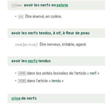
fam.
avoir les nerfs en
pelote
F/E
Être énervé, en colère.
F/E
avoir les nerfs tendus, à vif, à fleur de peau
cour.
(au plur.)
Être nerveux, irritable, agacé.
avoir les
nerfs
tendus
dans les unités lexicales de l’article «
nerf
»
VOIR
dans l’article «
tendu
»
VOIR
crise
de nerfs