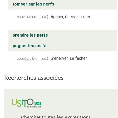
tomber sur les nerfs
cour.
fam.
(au plur.)
Agacer, énerver, irriter.
prendre les nerfs
pogner les nerfs
cour.
(au plur.)
S’énerver, se fâcher.
Q/C
Recherches associées
Chercher toutes les expressions