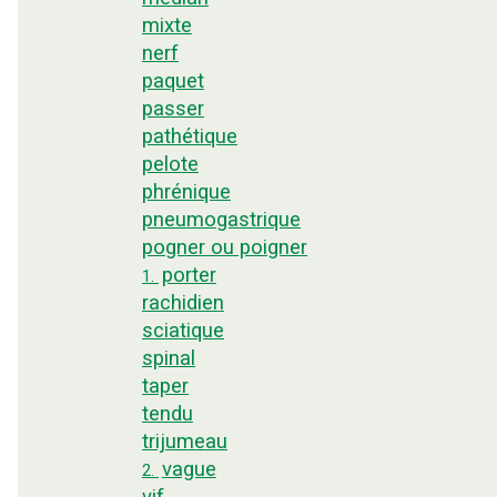
mixte
nerf
paquet
passer
pathétique
pelote
phrénique
pneumogastrique
pogner ou poigner
porter
1.
rachidien
sciatique
spinal
taper
tendu
trijumeau
vague
2.
vif