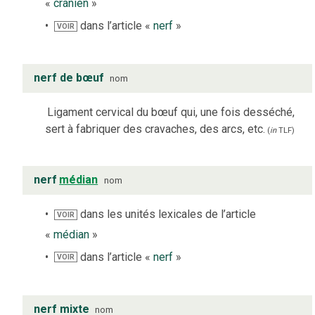
«
crânien
»
dans l’article «
nerf
»
VOIR
nerf de bœuf
nom
Ligament cervical du bœuf qui, une fois desséché,
sert à fabriquer des cravaches, des arcs, etc.
(
in
TLF
)
nerf
médian
nom
dans les unités lexicales de l’article
VOIR
«
médian
»
dans l’article «
nerf
»
VOIR
nerf mixte
nom