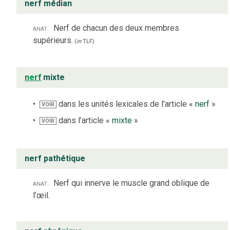
nerf médian
anat.
Nerf de chacun des deux membres
supérieurs.
(
in
TLF
)
nerf
mixte
dans les unités lexicales de l’article «
nerf
»
VOIR
dans l’article «
mixte
»
VOIR
nerf pathétique
anat.
Nerf qui innerve le muscle grand oblique de
l’œil.