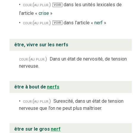
cour.
(au plur.)
dans les unités lexicales de
VOIR
l’article «
crise
»
cour.
(au plur.)
dans l’article «
nerf
»
VOIR
être, vivre sur les nerfs
cour.
(au plur.)
Dans un état de nervosité, de tension
nerveuse.
être à bout de
nerfs
cour.
(au plur.)
Surexcité, dans un état de tension
nerveuse que l’on ne peut plus maîtriser.
être sur le gros
nerf