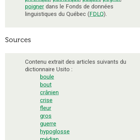
poigner
dans le Fonds de données
linguistiques du Québec (
FDLQ
).
Sources
Contenu extrait des articles suivants du
dictionnaire Usito :
boule
bout
crânien
crise
fleur
gros
guerre
hypoglosse
médian