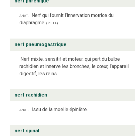
nerf phrénique
anat.
Nerf qui fournit l’innervation motrice du
diaphragme.
(
in
TLF
)
nerf pneumogastrique
Nerf mixte, sensitif et moteur, qui part du bulbe
rachidien et innerve les bronches, le cœur, l’appareil
digestif, les reins.
nerf rachidien
anat.
Issu de la moelle épinière.
nerf spinal