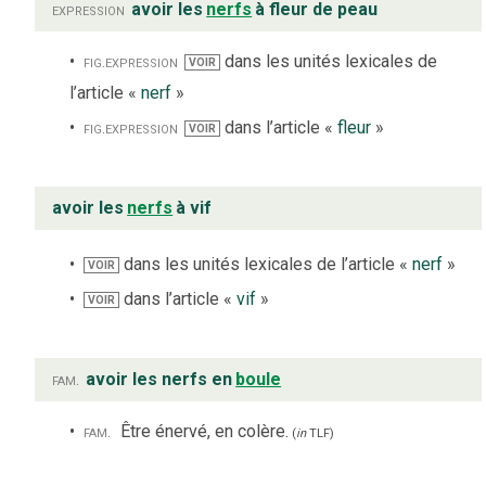
expression
avoir les
nerfs
à fleur de peau
fig.
expression
dans les unités lexicales de
VOIR
l’article «
nerf
»
fig.
expression
dans l’article «
fleur
»
VOIR
avoir les
nerfs
à vif
dans les unités lexicales de l’article «
nerf
»
VOIR
dans l’article «
vif
»
VOIR
fam.
avoir les nerfs en
boule
fam.
Être énervé, en colère.
(
in
TLF
)