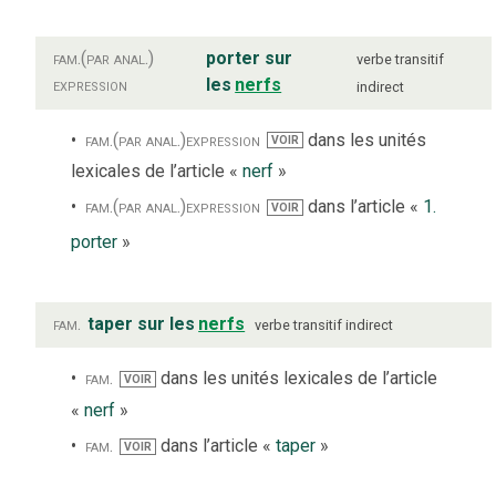
fam.
(par anal.)
porter sur
verbe
transitif
expression
les
nerfs
indirect
fam.
(par anal.)
expression
dans les unités
VOIR
lexicales de l’article «
nerf
»
fam.
(par anal.)
expression
dans l’article «
1.
VOIR
porter
»
fam.
taper sur les
nerfs
verbe
transitif indirect
fam.
dans les unités lexicales de l’article
VOIR
«
nerf
»
fam.
dans l’article «
taper
»
VOIR