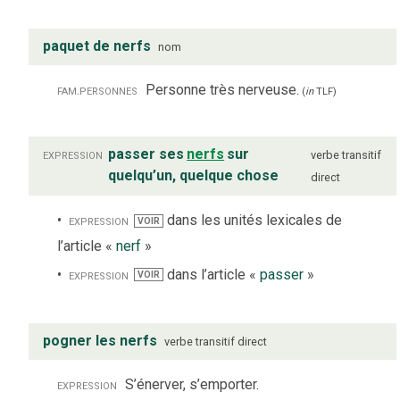
paquet de nerfs
nom
fam.
personnes
Personne très nerveuse.
(
in
TLF
)
expression
passer ses
nerfs
sur
verbe
transitif
quelqu’un, quelque chose
direct
expression
dans les unités lexicales de
VOIR
l’article «
nerf
»
expression
dans l’article «
passer
»
VOIR
pogner les nerfs
verbe
transitif direct
expression
S’énerver, s’emporter.