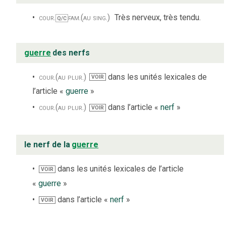
cour.
fam.
(au sing.)
Très nerveux, très tendu.
Q/C
guerre
des nerfs
cour.
(au plur.)
dans les unités lexicales de
VOIR
l’article «
guerre
»
cour.
(au plur.)
dans l’article «
nerf
»
VOIR
le nerf de la
guerre
dans les unités lexicales de l’article
VOIR
«
guerre
»
dans l’article «
nerf
»
VOIR