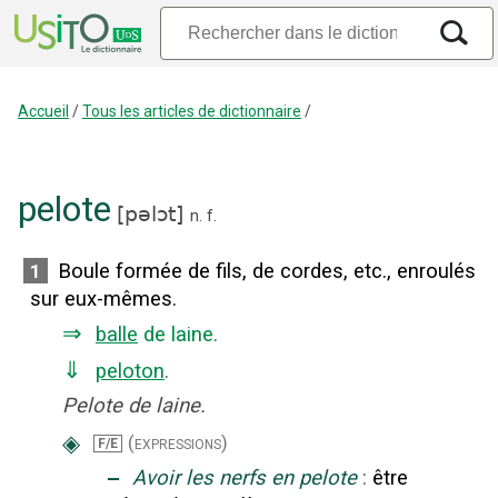
Accueil
/
Tous les articles de dictionnaire
/
pelote
[
pəlɔt
]
n.
f.
Boule formée de fils, de cordes, etc., enroulés
1
sur eux-mêmes.
⇒
balle
de laine
.
⇓
peloton
.
Pelote de laine.
◈
(expressions)
F/E
‒
Avoir les nerfs en pelote
:
être