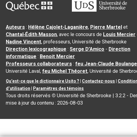
Auteurs
:
Hélène Cajolet-Laganière
,
Pierre Martel
et
Chantal‑Édith Masson
, avec le concours de
Louis Mercier
Nadine Vincent
, professeurs, Université de Sherbrooke
Direction lexicographique
:
Serge D’Amico
-
Direction
informatique
:
Benoit Mercier
Professeurs collaborateurs
:
feu Jean-Claude Boulange
Université Laval,
feu Michel Théoret
, Université de Sherbr
Qu’est-ce que le dictionnaire Usito ?
|
Contactez-nous
|
Conditio
d’utilisation
|
Paramètres des témoins
Tous droits réservés
©
Université de Sherbrooke |
3.2.2
- Der
mise à jour du contenu :
2026-08-03