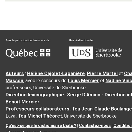
Auteurs
:
Hélène Cajolet-Laganière
,
Pierre Martel
et
Cha
Masson
, avec le concours de
Louis Mercier
et
Nadine Vin
professeurs, Université de Sherbrooke
Direction lexicographique
:
Serge D’Amico
-
Direction i
Benoit Mercier
Professeurs collaborateurs
:
feu Jean-Claude Boulange
Laval,
feu Michel Théoret
, Université de Sherbrooke
Qu’est-ce que le dictionnaire Usito ?
|
Contactez-nous
|
Condition