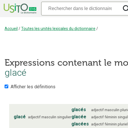
Accueil
/
Toutes les unités lexicales du dictionnaire
/
Expressions contenant le mo
glacé
Afficher les définitions
glacés
adjectif
masculin
pluri
glacé
glacée
adjectif
masculin
singulier
adjectif
féminin
singul
glacées
adjectif
féminin
pluriel