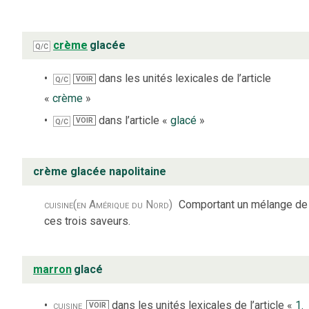
crème
glacée
Q/C
dans les unités lexicales de l’article
VOIR
Q/C
«
crème
»
dans l’article «
glacé
»
VOIR
Q/C
crème glacée napolitaine
cuisine
(en Amérique du Nord)
Comportant un mélange de
ces trois saveurs.
marron
glacé
cuisine
dans les unités lexicales de l’article «
1.
VOIR