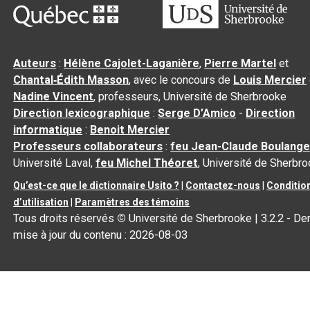
Auteurs
:
Hélène Cajolet-Laganière
,
Pierre Martel
et
Chantal‑Édith Masson
, avec le concours de
Louis Mercier
Nadine Vincent
, professeurs, Université de Sherbrooke
Direction lexicographique
:
Serge D’Amico
-
Direction
informatique
:
Benoit Mercier
Professeurs collaborateurs
:
feu Jean-Claude Boulange
Université Laval,
feu Michel Théoret
, Université de Sherbr
Qu’est-ce que le dictionnaire Usito ?
|
Contactez-nous
|
Conditio
d’utilisation
|
Paramètres des témoins
Tous droits réservés
©
Université de Sherbrooke |
3.2.2
- Der
mise à jour du contenu :
2026-08-03