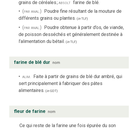
grains de céréales
;
absolt
farine de blé.
(par anal.)
Poudre fine résultant de la mouture de
différents grains ou plantes.
(
in
TLF
)
(par anal.)
Poudre obtenue à partir d’os, de viande,
de poisson desséchés et généralement destinée à
l’alimentation du bétail.
(
in
TLF
)
farine de blé dur
nom
alim.
Faite à partir de grains de blé dur ambré, qui
sert principalement à fabriquer des pâtes
alimentaires.
(
in
GDT
)
fleur de farine
nom
Ce qui reste de la farine une fois épurée du son