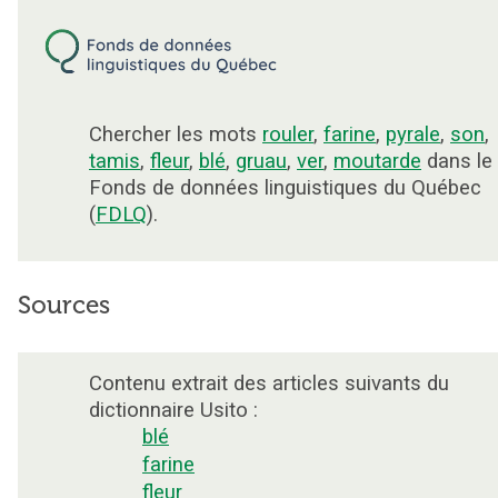
Chercher les mots
rouler
,
farine
,
pyrale
,
son
,
tamis
,
fleur
,
blé
,
gruau
,
ver
,
moutarde
dans le
Fonds de données linguistiques du Québec
(
FDLQ
).
Sources
Contenu extrait des articles suivants du
dictionnaire Usito :
blé
farine
fleur