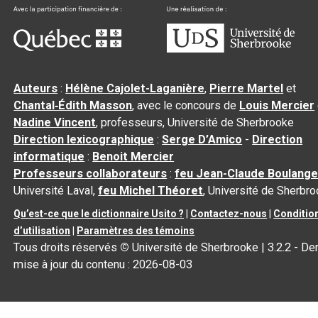
Auteurs
:
Hélène Cajolet-Laganière
,
Pierre Martel
et
Chantal‑Édith Masson
, avec le concours de
Louis Mercier
Nadine Vincent
, professeurs, Université de Sherbrooke
Direction lexicographique
:
Serge D’Amico
-
Direction
informatique
:
Benoit Mercier
Professeurs collaborateurs
:
feu Jean-Claude Boulange
Université Laval,
feu Michel Théoret
, Université de Sherbr
Qu’est-ce que le dictionnaire Usito ?
|
Contactez-nous
|
Conditio
d’utilisation
|
Paramètres des témoins
Tous droits réservés
©
Université de Sherbrooke |
3.2.2
- Der
mise à jour du contenu :
2026-08-03