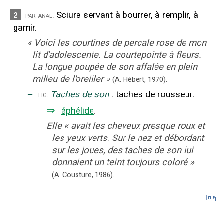
Sciure servant à bourrer, à remplir, à
2
par anal.
garnir.
«
Voici les courtines de percale rose de mon
lit d'adolescente. La courtepointe à fleurs.
La longue poupée de son affalée en plein
milieu de l'oreiller
»
(A. Hébert,
1970).
‒
Taches de son
:
taches de rousseur.
fig.
⇒
éphélide
.
Elle
«
avait les cheveux presque roux et
les yeux verts. Sur le nez et débordant
sur les joues, des taches de son lui
donnaient un teint toujours coloré
»
(A. Cousture,
1986).