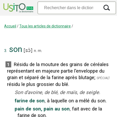
Accueil
/
Tous les articles de dictionnaire
/
son
[
sɔ̃
]
3.
n.
m.
Résidu de la mouture des grains de céréales
1
représentant en majeure partie l'enveloppe du
grain et séparé de la farine après blutage
;
spécialt
résidu le plus grossier du blé.
Son d'avoine, de blé, de maïs, de seigle.
farine de son
,
à laquelle on a mêlé du son.
pain de son, pain au son
,
fait avec de la
farine de son.