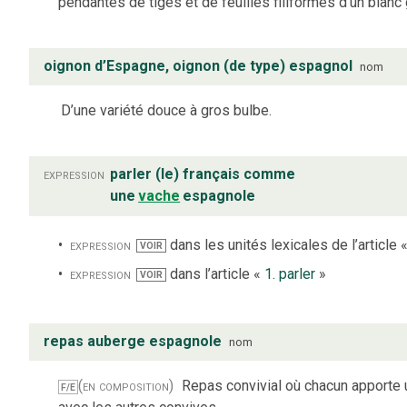
pendantes de tiges et de feuilles filiformes d’un blanc 
oignon d’Espagne, oignon (de type) espagnol
nom
D’une variété douce à gros bulbe.
expression
parler (le) français comme
une
vache
espagnole
expression
dans les unités lexicales de l’article 
VOIR
expression
dans l’article «
1. parler
»
VOIR
repas auberge espagnole
nom
(en composition)
Repas convivial où chacun apporte u
F/E