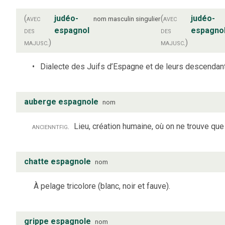
(avec
judéo-
(avec
judéo-
nom
masculin
singulier
des
espagnol
des
espagno
majusc.)
majusc.)
Dialecte des Juifs d’Espagne et de leurs descendan
auberge espagnole
nom
anciennt
fig.
Lieu, création humaine, où on ne trouve que
chatte espagnole
nom
À pelage tricolore (blanc, noir et fauve).
grippe espagnole
nom