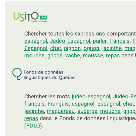
Chercher toutes les expressions comportan
espagnol
,
Judéo-Espagnol
,
parler
,
français
,
F
Espagnol
,
chat
,
oignon
,
ognon
,
jacinthe
,
maq
mouche
,
grippe
,
vache
,
mousse
,
repas
dans U
Chercher les mots
judéo-espagnol
,
Judéo-Es
français
,
Français
,
espagnol
,
Espagnol
,
chat
jacinthe
,
maquereau
,
auberge
,
mouche
,
gripp
repas
dans le Fonds de données linguistiqu
(
FDLQ
).