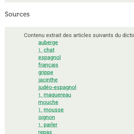
Sources
Contenu extrait des articles suivants du dicti
auberge
chat
1.
espagnol
français
grippe
jacinthe
judéo-espagnol
maquereau
1.
mouche
mousse
1.
oignon
parler
1.
repas