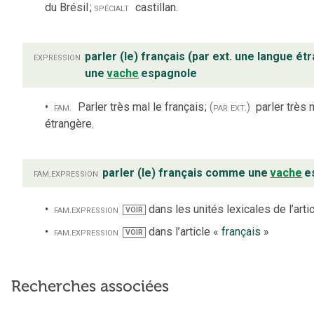
du Brésil
;
spécialt
castillan.
expression
parler (le) français (par ext. une langue 
une
vache
espagnole
fam.
Parler très mal le français
;
(par ext.)
parler très
étrangère.
fam.
expression
parler (le) français comme une
vache
e
fam.
expression
dans les unités lexicales de l’arti
VOIR
fam.
expression
dans l’article «
français
»
VOIR
Recherches associées