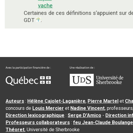
vache
Certaines de ces définitions s’appuient sur 
GDT
.
Auteurs
:
Hélène Cajolet-Laganière
,
Pierre Martel
et
Cha
concours de
Louis Mercier
et
Nadine Vincent
, professeurs
Direction lexicographique
:
Serge D’Amico
-
Direction i
Professeurs collaborateurs
:
feu Jean-Claude Boulange
Théoret
, Université de Sherbrooke