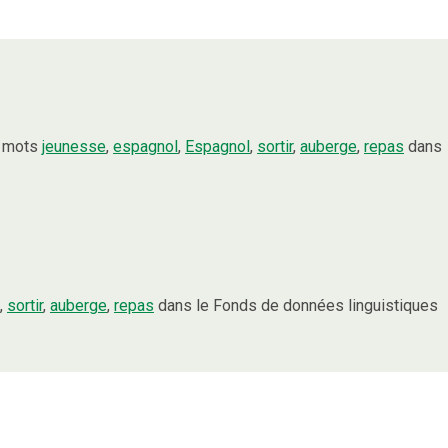
s mots
jeunesse
,
espagnol
,
Espagnol
,
sortir
,
auberge
,
repas
dans
,
sortir
,
auberge
,
repas
dans le Fonds de données linguistiques