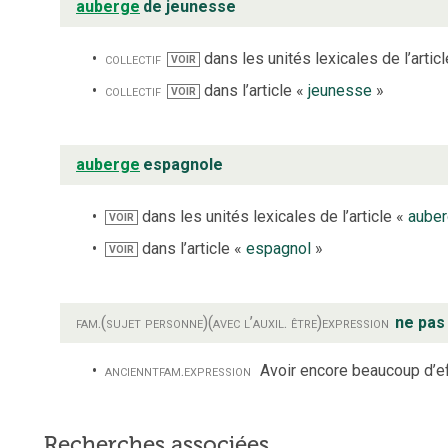
auberge
de jeunesse
collectif
dans les unités lexicales de l’artic
VOIR
collectif
dans l’article «
jeunesse
»
VOIR
auberge
espagnole
dans les unités lexicales de l’article «
aube
VOIR
dans l’article «
espagnol
»
VOIR
fam.
(sujet personne)
(avec l’auxil. être)
expression
ne pas 
anciennt
fam.
expression
Avoir encore beaucoup d’eff
Recherches associées