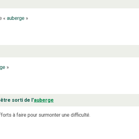
le «
auberge
»
rge
»
être sorti de l'
auberge
orts à faire pour surmonter une difficulté.