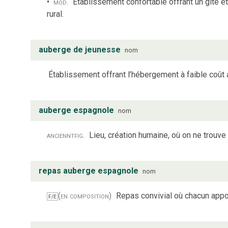
mod.
Établissement confortable offrant un gîte et
rural.
auberge de jeunesse
nom
Établissement offrant l’hébergement à faible coût
auberge espagnole
nom
anciennt
fig.
Lieu, création humaine, où on ne trouve
repas auberge espagnole
nom
(en composition)
Repas convivial où chacun appor
F/E