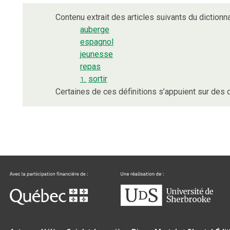
Contenu extrait des articles suivants du dictionna
auberge
espagnol
jeunesse
repas
sortir
1.
Certaines de ces définitions s’appuient sur de