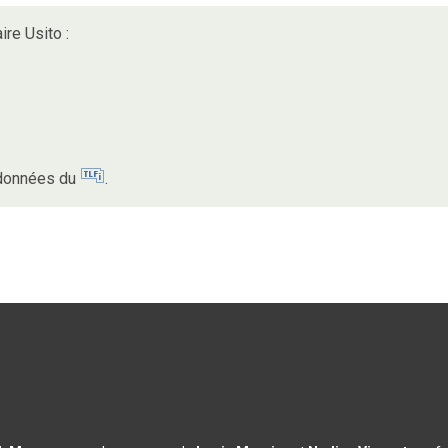
ire Usito :
s données du
.