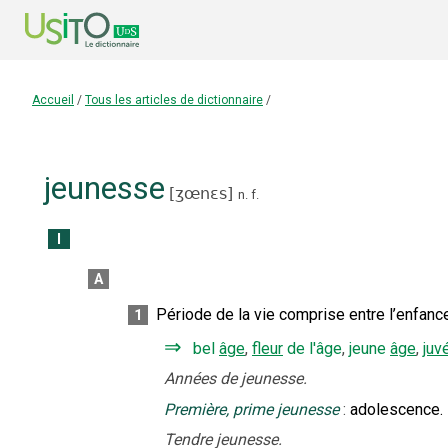
Accueil
/
Tous les articles de dictionnaire
/
jeunesse
[
ʒœnɛs
]
n.
f.
I
A
Période de la vie comprise entre l’enfance
1
⇒
bel
âge
,
fleur
de l'âge
,
jeune
âge
,
juvé
Années de jeunesse.
Première, prime jeunesse
:
adolescence.
Tendre jeunesse.