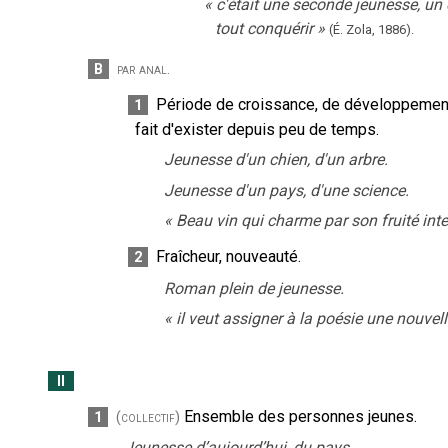
«
c'était une seconde jeunesse, un 
tout conquérir
»
(É. Zola,
1886
).
B
par anal.
Période de croissance, de développement (
1
fait d'exister depuis peu de temps.
Jeunesse d'un chien, d'un arbre.
Jeunesse d'un pays, d'une science.
«
Beau vin qui charme par son fruité int
Fraîcheur, nouveauté.
2
Roman plein de jeunesse.
«
il veut assigner à la poésie une nouvel
II
Ensemble des personnes jeunes.
1
(collectif)
Jeunesse d’aujourd’hui, du pays.