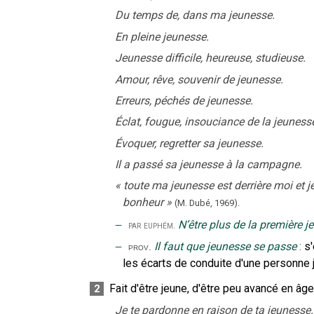
Du temps de, dans ma jeunesse.
En pleine jeunesse.
Jeunesse difficile, heureuse, studieuse.
Amour, rêve, souvenir de jeunesse.
Erreurs, péchés de jeunesse.
Éclat, fougue, insouciance de la jeuness
Évoquer, regretter sa jeunesse.
Il a passé sa jeunesse à la campagne.
«
toute ma jeunesse est derrière moi et je
bonheur
»
(M. Dubé,
1969).
‒
N’être plus de la première 
par euphém.
‒
Il faut que jeunesse se passe
:
s
prov.
les écarts de conduite d'une personne 
Fait d'être jeune, d'être peu avancé en âge
2
Je te pardonne en raison de ta jeunesse.