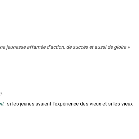
une jeunesse affamée d'action, de succès et aussi de gloire
»
e.
it
:
si les jeunes avaient l'expérience des vieux et si les vieux