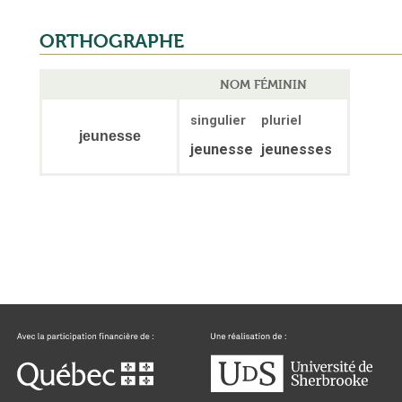
ORTHOGRAPHE
NOM FÉMININ
singulier
pluriel
jeunesse
jeunesse
jeunesses